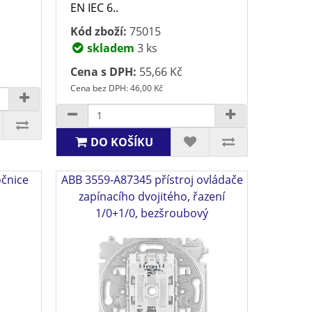
EN IEC 6..
Kód zboží:
75015
skladem
3 ks
Cena s DPH:
55,66 Kč
Cena bez DPH: 46,00 Kč
DO KOŠÍKU
očnice
ABB 3559-A87345 přístroj ovládače
zapínacího dvojitého, řazení
1/0+1/0, bezšroubový