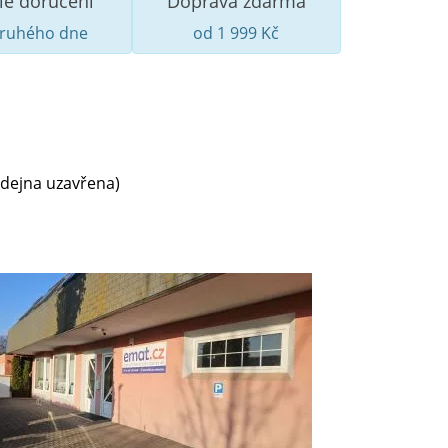
lé doručení
Doprava zdarma
druhého dne
od 1 999 Kč
odejna uzavřena)