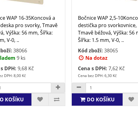
ce WAP 16-35Koncová a
Bočnice WAP 2,5-10Konc
í deska pro svorky, Tmavě
destička pro svorkovnice,
á, Výška: 56 mm, Šířka:
Tmavě béžová, Výška: 56
, V-0, ..
Šířka: 1.5 mm, V-0, ..
boží:
38066
Kód zboží:
38065
ladem
9 ks
Na dotaz
 s DPH:
9,68 Kč
Cena s DPH:
7,62 Kč
z DPH: 8,00 Kč
Cena bez DPH: 6,30 Kč
O KOŠÍKU
DO KOŠÍKU