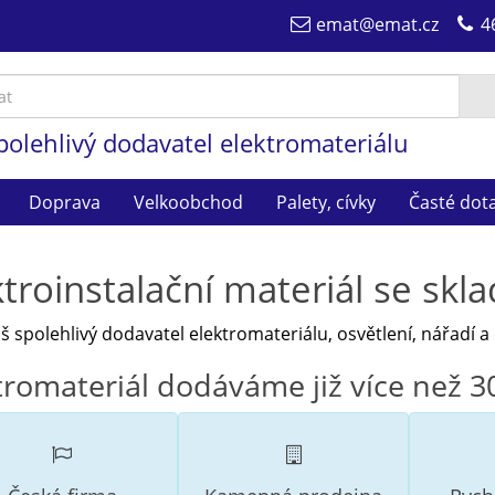
emat@emat.cz
4
polehlivý dodavatel elektromateriálu
Doprava
Velkoobchod
Palety, cívky
Časté dot
ktroinstalační materiál se sk
š spolehlivý dodavatel elektromateriálu, osvětlení, nářadí a 
tromateriál dodáváme již více než 30