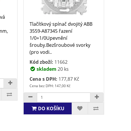
ová
Tlačítkový spínač dvojitý ABB
 mm,
3559-A87345 řazení
1/0+1/0Upevnění
šrouby.Bezšroubové svorky
(pro vodi..
Kód zboží:
11662
skladem
20 ks
Cena s DPH:
177,87 Kč
Cena bez DPH: 147,00 Kč
DO KOŠÍKU