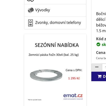
Vývodky
Bočni
dělic
Zvonky, domovní telefony
béžov
1.5 mm
Kód z
sk
Cena
Cena be
D