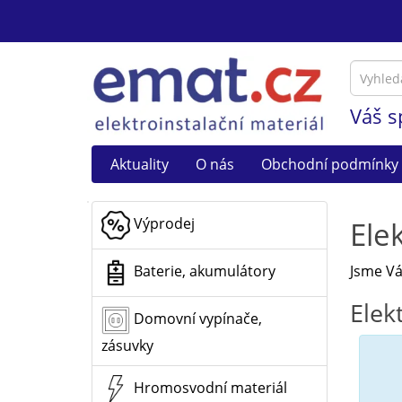
Váš s
Aktuality
O nás
Obchodní podmínky
Výprodej
Ele
Jsme Vá
Baterie, akumulátory
Elek
Domovní vypínače,
zásuvky
Hromosvodní materiál