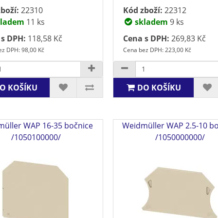
boží:
22310
Kód zboží:
22312
ladem
11 ks
skladem
9 ks
 s DPH:
118,58 Kč
Cena s DPH:
269,83 Kč
z DPH: 98,00 Kč
Cena bez DPH: 223,00 Kč
O KOŠÍKU
DO KOŠÍKU
üller WAP 16-35 bočnice
Weidmüller WAP 2.5-10 b
/1050100000/
/1050000000/