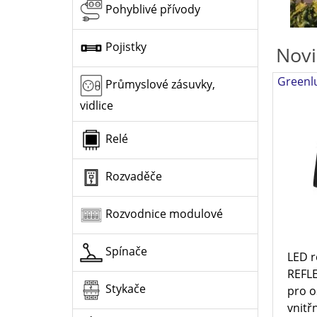
Pohyblivé přívody
Pojistky
Novi
Greenl
Průmyslové zásuvky,
vidlice
Relé
Rozvaděče
Rozvodnice modulové
Spínače
LED r
REFL
Stykače
pro o
vnitřn