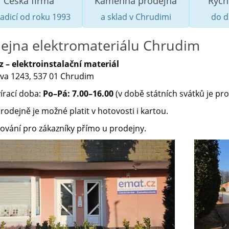
Česká firma
Kamenná prodejna
Rych
radicí od roku 1993
a sklad v Chrudimi
do 
ejna elektromateriálu Chrudim
 – elektroinstalační materiál
a 1243, 537 01 Chrudim
írací doba:
Po–Pá: 7.00–16.00
(v době státních svátků je pr
odejně je možné platit v hotovosti i kartou.
ování pro zákazníky přímo u prodejny.