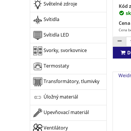
Světelné zdroje
Kód z
sk
Svítidla
Cena
Cena be
Svítidla LED
Svorky, svorkovnice
D
Termostaty
Weidm
Transformátory, tlumivky
Úložný materiál
Upevňovací materiál
Ventilátory