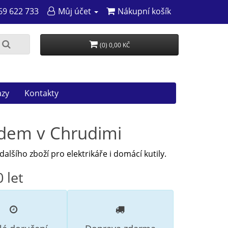
69 622 733
Můj účet
Nákupní košík
(0) 0,00 KČ
azy
Kontakty
ladem v Chrudimi
dalšího zboží pro elektrikáře i domácí kutily.
 let