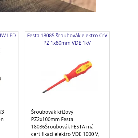
 NW LED
Festa 18085 šroubovák elektro CrV
PZ 1x80mm VDE 1kV
53
Šroubovák křížový
en
PZ2x100mm Festa
i
18086Šroubovák FESTA má
certifikaci elektro VDE 1000 V,