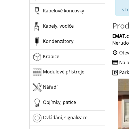
s t
Kabelové koncovky
Prod
Kabely, vodiče
EMAT.cz
Kondenzátory
Nerudov
Otev
Krabice
Na pr
Modulové přístroje
Park
Nářadí
Objímky, patice
Ovládání, signalizace