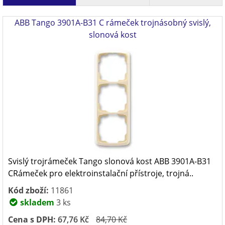
ABB Tango 3901A-B31 C rámeček trojnásobný svislý,
slonová kost
Svislý trojrámeček Tango slonová kost ABB 3901A-B31
CRámeček pro elektroinstalační přístroje, trojná..
Kód zboží:
11861
skladem
3 ks
Cena s DPH:
67,76 Kč
84,70 Kč