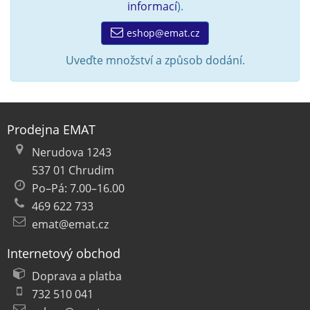
informací
).
eshop@emat.cz
Uveďte množství a způsob dodání.
Prodejna EMAT
Nerudova 1243
537 01 Chrudim
Po–Pá: 7.00–16.00
469 622 733
emat@emat.cz
Internetový obchod
Doprava a platba
732 510 041