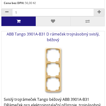
Cena bez DPH:
56,00 Kč
ABB Tango 3901A-B31 D rámeček trojnásobný svislý,
béžový
Svislý trojrámeček Tango béžový ABB 3901A-B31
DRámeček pro elektroinstalační přístroje, trojnásobný