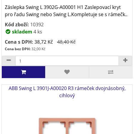
Záslepka Swing L 3902G-A00001 H1 Zaslepovací kryt
pro řadu Swing nebo Swing L.Kompletuje se s rámečk..
Kód zboží:
10392
skladem
4 ks
Cena s DPH:
38,72 Kč
48,40 Kč
Cena bez DPH:
32,00 Kč
ABB Swing L 3901J-A00020 R3 rámeček dvojnásobný,
cihlový