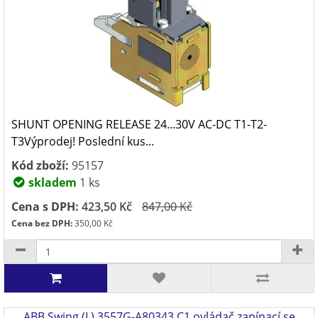
SHUNT OPENING RELEASE 24...30V AC-DC T1-T2-
T3Výprodej! Poslední kus...
Kód zboží:
95157
skladem
1 ks
Cena s DPH:
423,50 Kč
847,00 Kč
Cena bez DPH:
350,00 Kč
ABB Swing (L) 3557G-A80343 C1 ovládač zapínací se