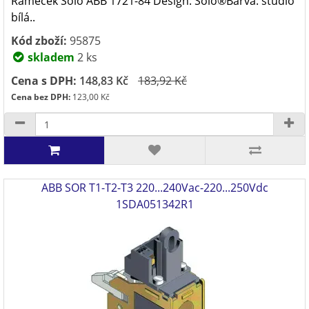
Rámeček Solo ABB 1721-84 Design: Solo®Barva: studio
bílá..
Kód zboží:
95875
skladem
2 ks
Cena s DPH:
148,83 Kč
183,92 Kč
Cena bez DPH:
123,00 Kč
ABB SOR T1-T2-T3 220...240Vac-220...250Vdc
1SDA051342R1