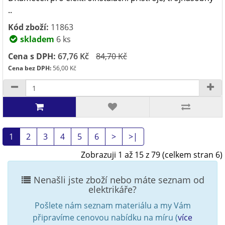
..
Kód zboží:
11863
skladem
6 ks
Cena s DPH:
67,76 Kč
84,70 Kč
Cena bez DPH:
56,00 Kč
1
2
3
4
5
6
>
>|
Zobrazuji 1 až 15 z 79 (celkem stran 6)
Nenašli jste zboží nebo máte seznam od
elektrikáře?
Pošlete nám seznam materiálu a my Vám
připravíme cenovou nabídku na míru (
více