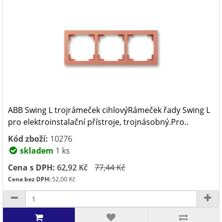
ABB Swing L trojrámeček cihlovýRámeček řady Swing L
pro elektroinstalační přístroje, trojnásobný.Pro..
Kód zboží:
10276
skladem
1 ks
Cena s DPH:
62,92 Kč
77,44 Kč
Cena bez DPH:
52,00 Kč