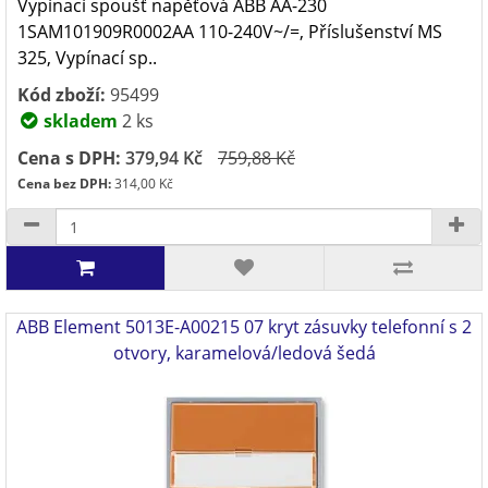
Vypínací spoušť napěťová ABB AA-230
1SAM101909R0002AA 110-240V~/=, Příslušenství MS
325, Vypínací sp..
Kód zboží:
95499
skladem
2 ks
Cena s DPH:
379,94 Kč
759,88 Kč
Cena bez DPH:
314,00 Kč
ABB Element 5013E-A00215 07 kryt zásuvky telefonní s 2
otvory, karamelová/ledová šedá