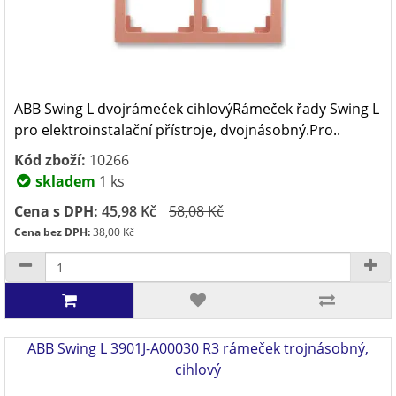
ABB Swing L dvojrámeček cihlovýRámeček řady Swing L
pro elektroinstalační přístroje, dvojnásobný.Pro..
Kód zboží:
10266
skladem
1 ks
Cena s DPH:
45,98 Kč
58,08 Kč
Cena bez DPH:
38,00 Kč
ABB Swing L 3901J-A00030 R3 rámeček trojnásobný,
cihlový