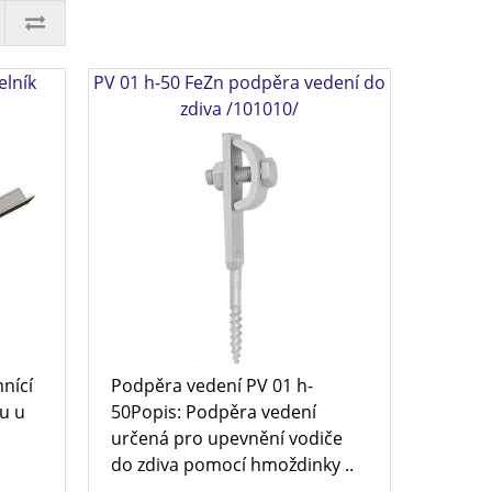
lník
PV 01 h-50 FeZn podpěra vedení do
zdiva /101010/
nící
Podpěra vedení PV 01 h-
u u
50Popis: Podpěra vedení
určená pro upevnění vodiče
do zdiva pomocí hmoždinky ..