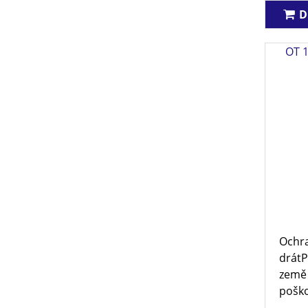
D
OT 
Ochra
drátP
země
poško