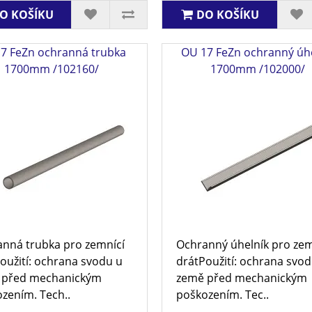
O KOŠÍKU
DO KOŠÍKU
17 FeZn ochranná trubka
OU 17 FeZn ochranný úhe
1700mm /102160/
1700mm /102000/
nná trubka pro zemnící
Ochranný úhelník pro zem
oužití: ochrana svodu u
drátPoužití: ochrana svod
 před mechanickým
země před mechanickým
zením. Tech..
poškozením. Tec..