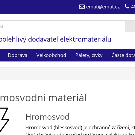
emat@emat.cz
4
polehlivý dodavatel elektromateriálu
Doprava
Velkoobchod
Palety, cívky
Časté dot
mosvodní materiál
Hromosvod
Hromosvod (bleskosvod) je ochranné zařízení, k
čímž chrání budovu před požárem a elektroniku