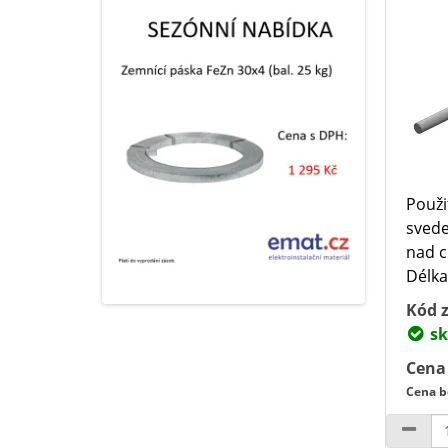
Použi
svede
nad 
Délka:
Kód z
sk
Cena
Cena b