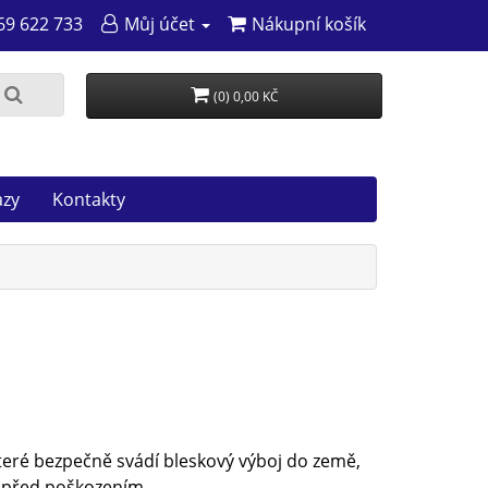
69 622 733
Můj účet
Nákupní košík
(0) 0,00 KČ
azy
Kontakty
teré bezpečně svádí bleskový výboj do země,
 před poškozením.