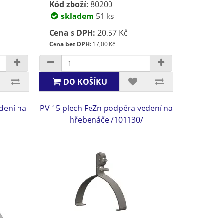
Kód zboží:
80200
skladem
51 ks
Cena s DPH:
20,57 Kč
Cena bez DPH:
17,00 Kč
DO KOŠÍKU
dení na
PV 15 plech FeZn podpěra vedení na
hřebenáče /101130/