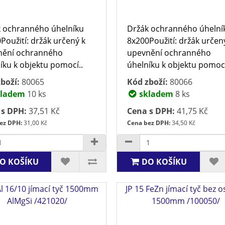
 ochranného úhelníku
Držák ochranného úhelní
Použití: držák určený k
8x200Použití: držák určen
nění ochranného
upevnění ochranného
íku k objektu pomocí..
úhelníku k objektu pomocí
boží:
80065
Kód zboží:
80066
ladem
10 ks
skladem
8 ks
 s DPH:
37,51 Kč
Cena s DPH:
41,75 Kč
ez DPH:
31,00 Kč
Cena bez DPH:
34,50 Kč
O KOŠÍKU
DO KOŠÍKU
Al 16/10 jímací tyč 1500mm
JP 15 FeZn jímací tyč bez o
AlMgSi /421020/
1500mm /100050/