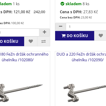
ladem
1 ks
skladem
8 ks
 s DPH:
121,00 Kč
242,00
Cena s DPH:
27,83 Kč
Cena bez DPH:
23,00 Kč
ez DPH:
100,00 Kč
DO KOŠÍKU
O KOŠÍKU
180 FeZn držák ochranného
DUD a 220 FeZn držák och
úhelníku /102080/
úhelníku /102090/