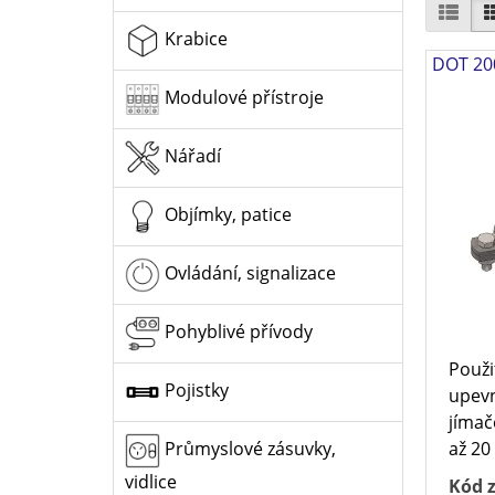
Krabice
DOT 20
Modulové přístroje
Nářadí
Objímky, patice
Ovládání, signalizace
Pohyblivé přívody
Použi
Pojistky
upevn
jímač
až 20
Průmyslové zásuvky,
vidlice
Kód z