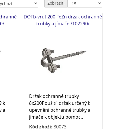
Zobrazit:
ochranné
DOTb-vrut 200 FeZn držák ochranné
0/
trubky a jímače /102290/
Držák ochranné trubky
ý k
8x200Použití: držák určený k
y a
upevnění ochranné trubky a
jímače k objektu pomoc..
Kód zboží:
80073