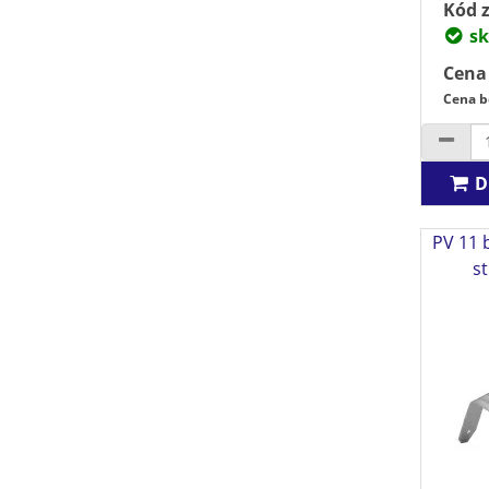
Kód z
sk
Cena
Cena b
D
PV 11 
st