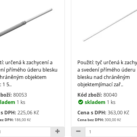
tí: určená k zachycení a
Použití: tyč určená k zach
ní přímého úderu blesku
a svedení přímého úderu
chráněným objektem
blesku nad chráněným
 1 5..
objektemJímací zař..
boží:
80053
Kód zboží:
80040
ladem
1 ks
skladem
1 ks
 s DPH:
225,06 Kč
Cena s DPH:
363,00 Kč
ez DPH:
186,00 Kč
Cena bez DPH:
300,00 Kč