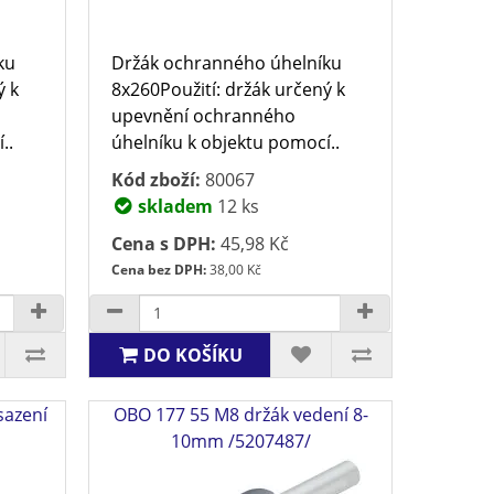
ku
Držák ochranného úhelníku
ý k
8x260Použití: držák určený k
upevnění ochranného
..
úhelníku k objektu pomocí..
Kód zboží:
80067
skladem
12 ks
Cena s DPH:
45,98 Kč
Cena bez DPH:
38,00 Kč
DO KOŠÍKU
sazení
OBO 177 55 M8 držák vedení 8-
10mm /5207487/