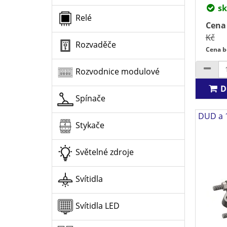
sk
Relé
Cena
Kč
Rozvaděče
Cena b
Rozvodnice modulové
D
Spínače
DUD a 
Stykače
Světelné zdroje
Svítidla
Svítidla LED