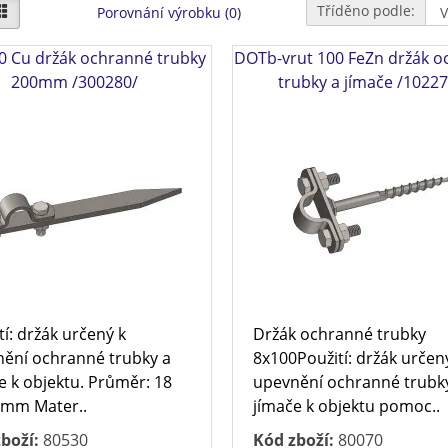
Tříděno podle:
Porovnání výrobku (0)
0 Cu držák ochranné trubky
DOTb-vrut 100 FeZn držák 
200mm /300280/
trubky a jímače /10227
tí: držák určený k
Držák ochranné trubky
ění ochranné trubky a
8x100Použití: držák určen
e k objektu. Průměr: 18
upevnění ochranné trubk
 mm Mater..
jímače k objektu pomoc..
boží:
80530
Kód zboží:
80070