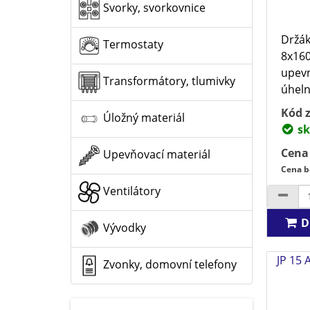
Svorky, svorkovnice
Držák
Termostaty
8x160
upev
Transformátory, tlumivky
úheln
Kód z
Úložný materiál
sk
Cena
Upevňovací materiál
Cena b
Ventilátory
D
Vývodky
JP 15 
Zvonky, domovní telefony