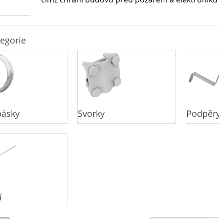
egorie
pásky
Svorky
Podpěry
í