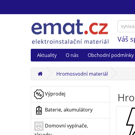
Váš s
Aktuality
O nás
Obchodní podmínky
Hromosvodní materiál
Výprodej
Hro
Baterie, akumulátory
Domovní vypínače,
zásuvky