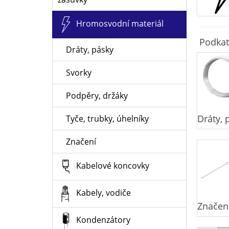
Hromosvodní materiál
Podkat
Dráty, pásky
Svorky
Podpěry, držáky
Dráty, 
Tyče, trubky, úhelníky
Značení
Kabelové koncovky
Kabely, vodiče
Značen
Kondenzátory