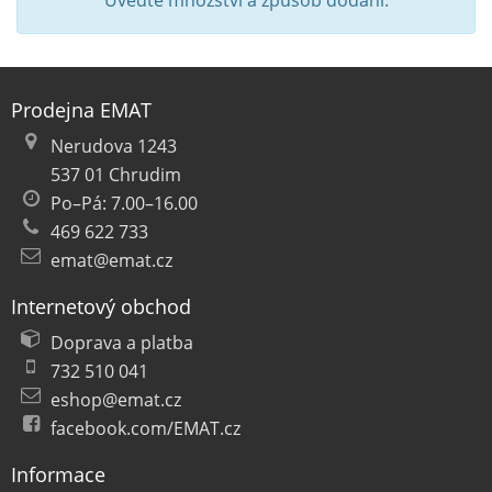
Uveďte množství a způsob dodání.
Prodejna EMAT
Nerudova 1243
537 01 Chrudim
Po–Pá: 7.00–16.00
469 622 733
emat@emat.cz
Internetový obchod
Doprava a platba
732 510 041
eshop@emat.cz
facebook.com/EMAT.cz
Informace