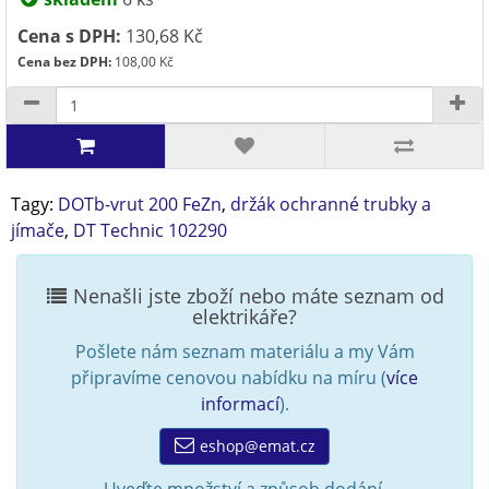
Cena s DPH:
130,68 Kč
Cena bez DPH:
108,00 Kč
Tagy:
DOTb-vrut 200 FeZn
,
držák ochranné trubky a
jímače
,
DT Technic 102290
Nenašli jste zboží nebo máte seznam od
elektrikáře?
Pošlete nám seznam materiálu a my Vám
připravíme cenovou nabídku na míru (
více
informací
).
eshop@emat.cz