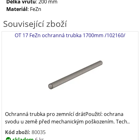
Délka vrutu
: 200 mm
Materiál
: FeZn
Související zboží
OT 17 FeZn ochranná trubka 1700mm /102160/
Ochranná trubka pro zemnící drátPoužití: ochrana
svodu u země před mechanickým poškozením. Tech..
Kód zboží:
80035
skladem
6 ks