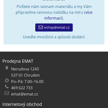
Pošlete nám seznam materiálu a my Vám
připravíme cenovou nabídku na míru (
více
informací
).
eshop@emat.cz
Uveďte množství a způsob dodání.
Prodejna EMAT
Nerudova 1243
537 01 Chrudim
Po–Pá: 7.00–16.00
469 622 733
emat@emat.cz
Internetový obchod