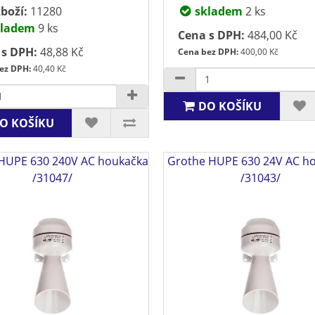
boží:
11280
skladem
2 ks
ladem
9 ks
Cena s DPH:
484,00 Kč
 s DPH:
48,88 Kč
Cena bez DPH:
400,00 Kč
ez DPH:
40,40 Kč
DO KOŠÍKU
O KOŠÍKU
HUPE 630 240V AC houkačka
Grothe HUPE 630 24V AC h
/31047/
/31043/