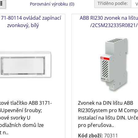
Tříděno podle:
Porovnání výrobku (0)
71-80114 ovládač zapínací
ABB RI230 zvonek na lišt
zvonkový, bílý
/2CSM232335R0821/
ové tlačítko ABB 3171-
Zvonek na DIN lištu ABB
Upevnění šrouby;
RI230System pro M Comp
ové svorky U
instalací na lištu DIN. Ur
odlažních domů lze
pro přerušova..
 n..
Kód zboží:
70311