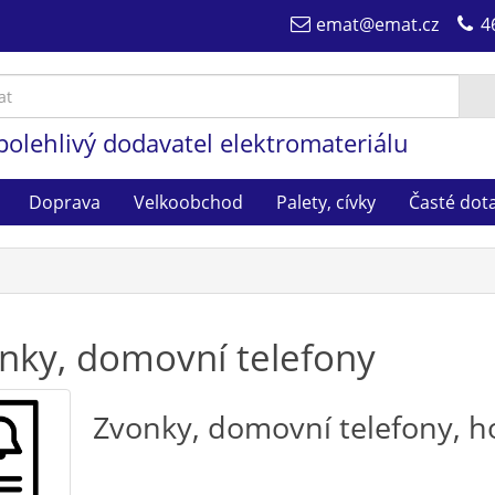
emat@emat.cz
4
polehlivý dodavatel elektromateriálu
Doprava
Velkoobchod
Palety, cívky
Časté dot
nky, domovní telefony
Zvonky, domovní telefony, 