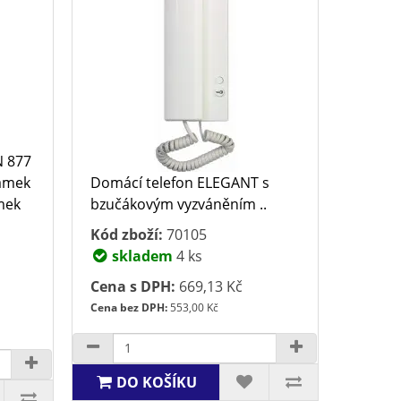
N 877
zámek
Domácí telefon ELEGANT s
ámek
bzučákovým vyzváněním ..
Kód zboží:
70105
skladem
4 ks
Cena s DPH:
669,13 Kč
Cena bez DPH:
553,00 Kč
DO KOŠÍKU