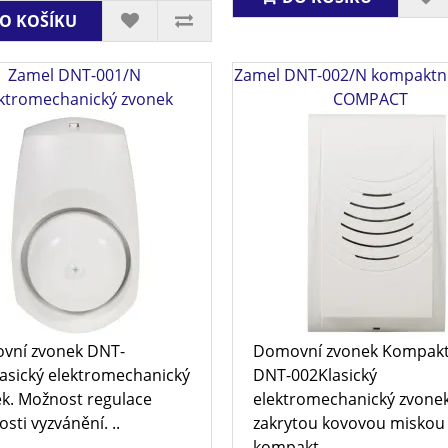
O KOŠÍKU
Zamel DNT-001/N
Zamel DNT-002/N kompaktní
ektromechanický zvonek
COMPACT
vní zvonek DNT-
Domovní zvonek Kompak
asický elektromechanický
DNT-002Klasický
k. Možnost regulace
elektromechanický zvonek
osti vyzvánění. ..
zakrytou kovovou miskou
kompakt..