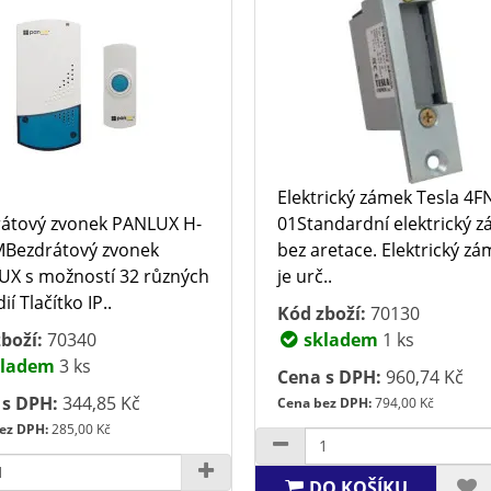
Elektrický zámek Tesla 4F
átový zvonek PANLUX H-
01Standardní elektrický 
Bezdrátový zvonek
bez aretace. Elektrický z
X s možností 32 různých
je urč..
í Tlačítko IP..
Kód zboží:
70130
boží:
70340
skladem
1 ks
ladem
3 ks
Cena s DPH:
960,74 Kč
 s DPH:
344,85 Kč
Cena bez DPH:
794,00 Kč
ez DPH:
285,00 Kč
DO KOŠÍKU