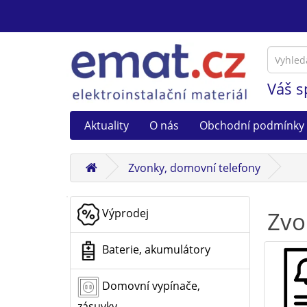
Váš s
Aktuality
O nás
Obchodní podmínky
Zvonky, domovní telefony
Výprodej
Zvo
Baterie, akumulátory
Domovní vypínače,
zásuvky