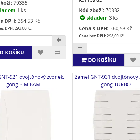
boží:
70335
ladem
1 ks
Kód zboží:
70332
skladem
3 ks
 s DPH:
354,53 Kč
Cena s DPH:
360,58 Kč
ez DPH:
293,00 Kč
Cena bez DPH:
298,00 Kč
O KOŠÍKU
DO KOŠÍKU
GNT-921 dvojtónový zvonek,
Zamel GNT-931 dvojtónový 
gong BIM-BAM
gong TURBO