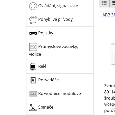
Ovládání, signalizace
ABB 31
Pohyblivé přívody
Pojistky
Průmyslové zásuvky,
vidlice
Relé
Rozvaděče
Zvonk
80114
Rozvodnice modulové
šroub
vícep
Spínače
použít