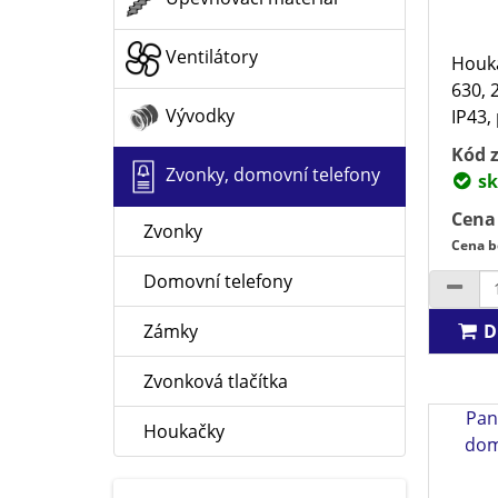
Ventilátory
Houk
630, 
Vývodky
IP43,
Kód z
Zvonky, domovní telefony
sk
Cena
Zvonky
Cena b
Domovní telefony
D
Zámky
Zvonková tlačítka
Pan
Houkačky
dom