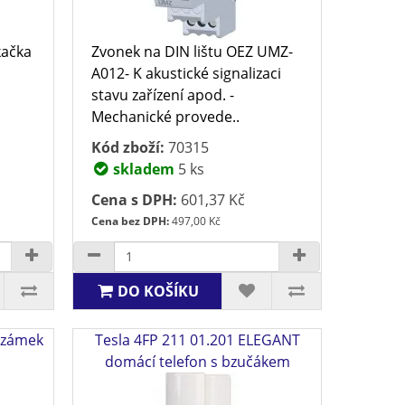
ačka
Zvonek na DIN lištu OEZ UMZ-
A012- K akustické signalizaci
stavu zařízení apod. -
Mechanické provede..
Kód zboží:
70315
skladem
5 ks
Cena s DPH:
601,37 Kč
Cena bez DPH:
497,00 Kč
DO KOŠÍKU
ý zámek
Tesla 4FP 211 01.201 ELEGANT
domácí telefon s bzučákem