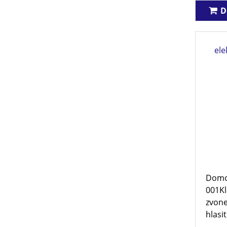
D
el
Domo
001Kl
zvone
hlasit