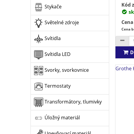
Kód z
Stykače
sk
Cena
Světelné zdroje
Cena b
Svítidla
D
Svítidla LED
Grothe 
Svorky, svorkovnice
Termostaty
Transformátory, tlumivky
Úložný materiál
Upevňovací materiál