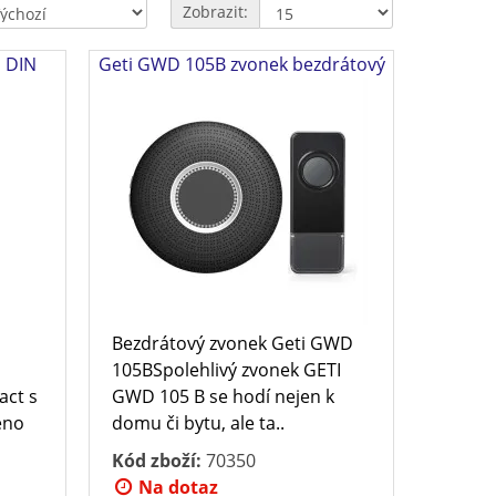
Zobrazit:
u DIN
Geti GWD 105B zvonek bezdrátový
Bezdrátový zvonek Geti GWD
105BSpolehlivý zvonek GETI
act s
GWD 105 B se hodí nejen k
čeno
domu či bytu, ale ta..
Kód zboží:
70350
Na dotaz