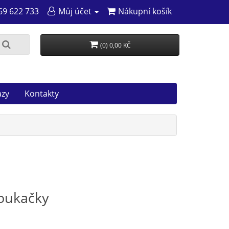
69 622 733
Můj účet
Nákupní košík
(0) 0,00 KČ
azy
Kontakty
houkačky