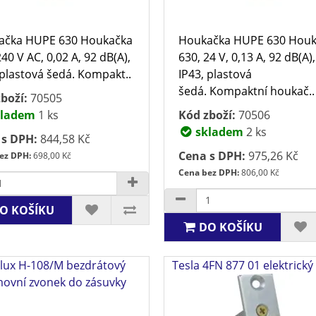
ačka HUPE 630 Houkačka
Houkačka HUPE 630 Houk
240 V AC, 0,02 A, 92 dB(A),
630, 24 V, 0,13 A, 92 dB(A),
 plastová šedá. Kompakt..
IP43, plastová
šedá. Kompaktní houkač..
boží:
70505
ladem
1 ks
Kód zboží:
70506
skladem
2 ks
 s DPH:
844,58 Kč
Cena s DPH:
975,26 Kč
ez DPH:
698,00 Kč
Cena bez DPH:
806,00 Kč
O KOŠÍKU
DO KOŠÍKU
lux H-108/M bezdrátový
Tesla 4FN 877 01 elektrick
ovní zvonek do zásuvky