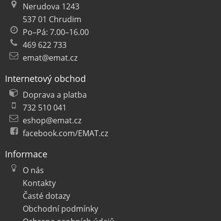
Nerudova 1243
537 01 Chrudim
Po–Pá: 7.00–16.00
469 622 733
emat@emat.cz
Internetový obchod
Doprava a platba
732 510 041
eshop@emat.cz
facebook.com/EMAT.cz
Informace
O nás
Kontakty
Časté dotazy
Obchodní podmínky