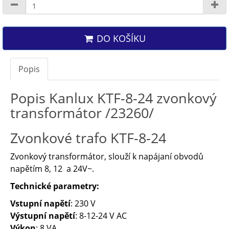
DO KOŠÍKU
Popis
Popis Kanlux KTF-8-24 zvonkový
transformátor /23260/
Zvonkové trafo KTF-8-24
Zvonkový transformátor, slouží k napájaní obvodů
napětím 8, 12 a 24V~.
Technické parametry:
Vstupní napětí
: 230 V
Výstupní napětí
: 8-12-24 V AC
Výkon
: 8 VA