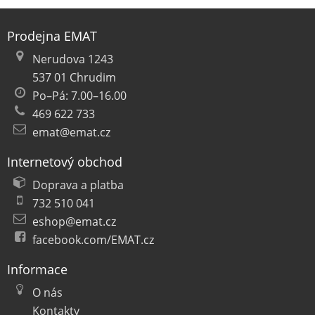
Prodejna EMAT
Nerudova 1243
537 01 Chrudim
Po–Pá: 7.00–16.00
469 622 733
emat@emat.cz
Internetový obchod
Doprava a platba
732 510 041
eshop@emat.cz
facebook.com/EMAT.cz
Informace
O nás
Kontakty