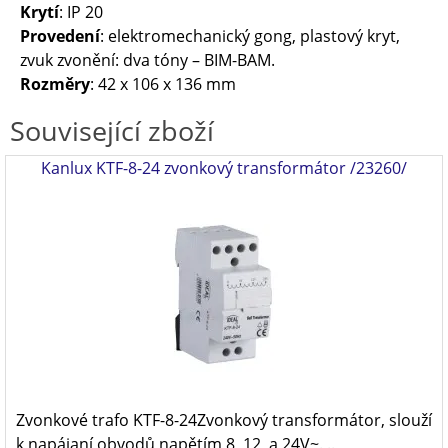
Krytí
: IP 20
Provedení
: elektromechanický gong, plastový kryt,
zvuk zvonění: dva tóny – BIM-BAM.
Rozměry
: 42 x 106 x 136 mm
Související zboží
Kanlux KTF-8-24 zvonkový transformátor /23260/
Zvonkové trafo KTF-8-24Zvonkový transformátor, slouží
k napájaní obvodů napětím 8, 12 a 24V~. ..