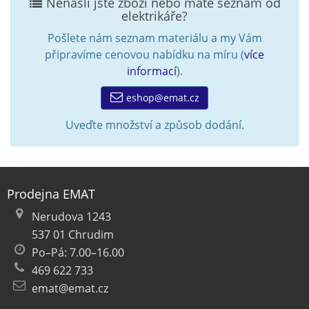
Nenašli jste zboží nebo máte seznam od
elektrikáře?
Pošlete nám seznam materiálu a my Vám
připravíme cenovou nabídku na míru (
více
informací
).
eshop@emat.cz
Uveďte množství a způsob dodání.
Prodejna EMAT
Nerudova 1243
537 01 Chrudim
Po–Pá: 7.00–16.00
469 622 733
emat@emat.cz