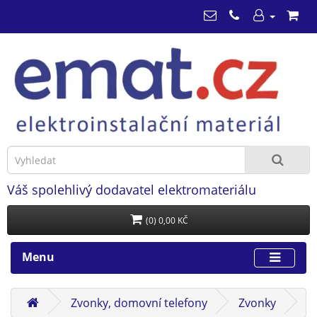
Váš spolehlivý dodavatel elektromateriálu
(0) 0,00 KČ
Menu
Zvonky, domovní telefony
Zvonky