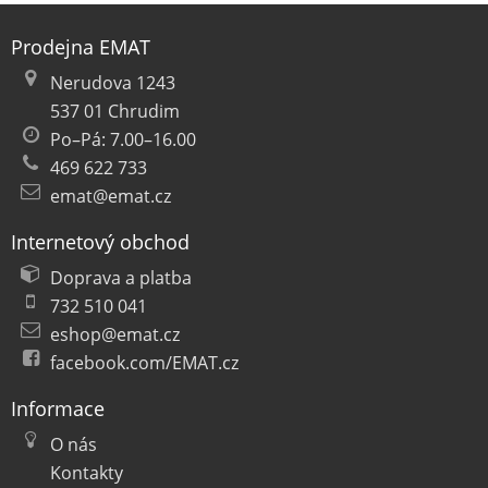
Prodejna EMAT
Nerudova 1243
537 01 Chrudim
Po–Pá: 7.00–16.00
469 622 733
emat@emat.cz
Internetový obchod
Doprava a platba
732 510 041
eshop@emat.cz
facebook.com/EMAT.cz
Informace
O nás
Kontakty