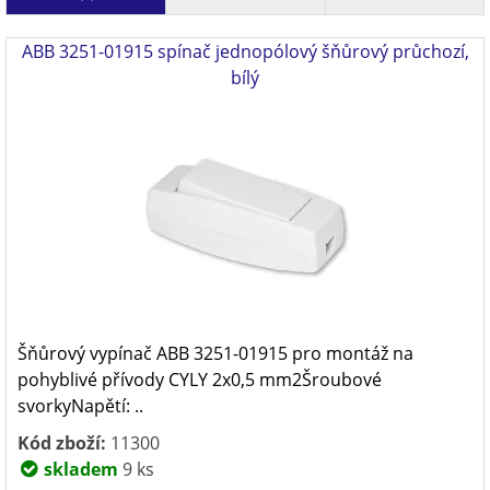
ABB 3251-01915 spínač jednopólový šňůrový průchozí,
bílý
Šňůrový vypínač ABB 3251-01915 pro montáž na
pohyblivé přívody CYLY 2x0,5 mm2Šroubové
svorkyNapětí: ..
Kód zboží:
11300
skladem
9 ks