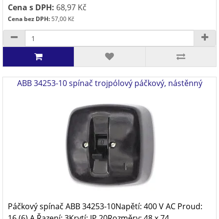
Cena s DPH:
68,97 Kč
Cena bez DPH:
57,00 Kč
ABB 34253-10 spínač trojpólový páčkový, nástěnný
Páčkový spínač ABB 34253-10Napětí: 400 V AC Proud:
16 (6) A Řazení: 3Krytí: IP 20Rozměry: 48 x 74 ..