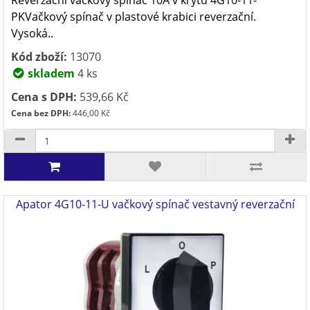
Reverzační vačkový spínač 10A v krytu 4G10-11-
PKVačkový spínač v plastové krabici reverzační.
Vysoká..
Kód zboží:
13070
skladem
4 ks
Cena s DPH:
539,66 Kč
Cena bez DPH:
446,00 Kč
Apator 4G10-11-U vačkový spínač vestavný reverzační