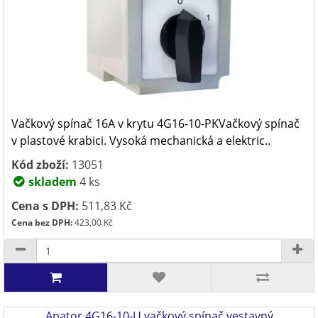
Vačkový spínač 16A v krytu 4G16-10-PKVačkový spínač
v plastové krabici. Vysoká mechanická a elektric..
Kód zboží:
13051
skladem
4 ks
Cena s DPH:
511,83 Kč
Cena bez DPH:
423,00 Kč
Apator 4G16-10-U vačkový spínač vestavný