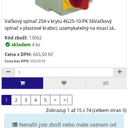
Vačkový spínač 25A v krytu 4G25-10-PK S6Vačkový
spínač v plastové krabici, uzamykatelný na visací zá..
Kód zboží:
13062
skladem
4 ks
Cena s DPH:
665,50 Kč
Cena bez DPH:
550,00 Kč
1
2
3
4
5
>
>|
Zobrazuji 1 až 15 z 74 (celkem stran 5)
Nenašli jste zboží nebo máte seznam od