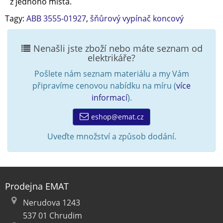
z jednoho místa.
Tagy:
ABB 3555-01927
,
šňůrový vypínač koncový
Nenašli jste zboží nebo máte seznam od
elektrikáře?
Pošlete nám seznam materiálu a my Vám
připravíme cenovou nabídku na míru (
více
informací
).
eshop@emat.cz
Uveďte množství a způsob dodání.
Prodejna EMAT
Nerudova 1243
537 01 Chrudim