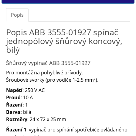
Popis
Popis ABB 3555-01927 spínač
jednopólový šňůrový koncový,
bílý
Šňůrový vypínač ABB 3555-01927
Pro montáž na pohyblivé přívody.
Šroubové svorky (pro vodiče 1-2,5 mm²).
Napětí
: 250 V AC
Proud
: 10 A
Řazení:
1
Barva:
bílá
Rozměry
: 24 x 72 x 25 mm
Řazení 1
: vypínač pro spínání spotřebiče ovládaného