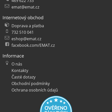
469 622 733
emat@emat.cz
Internetový obchod
Doprava a platba
732 510 041
eshop@emat.cz
facebook.com/EMAT.cz
Informace
O nás
Kontakty
Časté dotazy
Obchodní podmínky
Ochrana osobních údajů