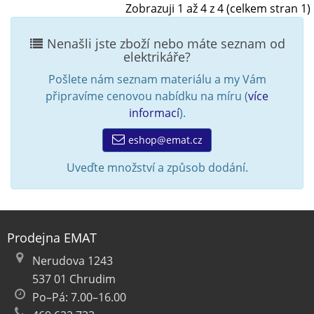
Zobrazuji 1 až 4 z 4 (celkem stran 1)
Nenašli jste zboží nebo máte seznam od
elektrikáře?
Pošlete nám seznam materiálu a my Vám
připravíme cenovou nabídku na míru (
více
informací
).
eshop@emat.cz
Uveďte množství a způsob dodání.
Prodejna EMAT
Nerudova 1243
537 01 Chrudim
Po–Pá: 7.00–16.00