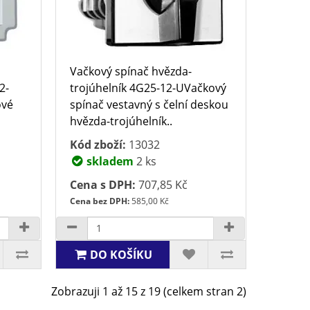
Vačkový spínač hvězda-
2-
trojúhelník 4G25-12-UVačkový
ové
spínač vestavný s čelní deskou
hvězda-trojúhelník..
Kód zboží:
13032
skladem
2 ks
Cena s DPH:
707,85 Kč
Cena bez DPH:
585,00 Kč
DO KOŠÍKU
Zobrazuji 1 až 15 z 19 (celkem stran 2)