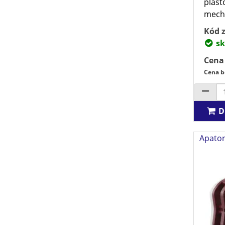
plast
mecha
Kód z
sk
Cena
Cena b
D
Apator