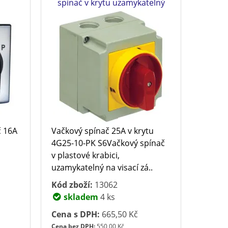
spínač v krytu uzamykatelný
č 16A
Vačkový spínač 25A v krytu
4G25-10-PK S6Vačkový spínač
v plastové krabici,
uzamykatelný na visací zá..
Kód zboží:
13062
skladem
4 ks
Cena s DPH:
665,50 Kč
Cena bez DPH:
550,00 Kč