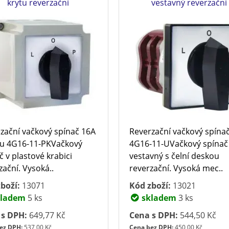
krytu reverzační
vestavný reverzační
zační vačkový spínač 16A
Reverzační vačkový spína
tu 4G16-11-PKVačkový
4G16-11-UVačkový spínač
č v plastové krabici
vestavný s čelní deskou
zační. Vysoká..
reverzační. Vysoká mec..
boží:
13071
Kód zboží:
13021
ladem
5 ks
skladem
3 ks
 s DPH:
649,77 Kč
Cena s DPH:
544,50 Kč
ez DPH:
537,00 Kč
Cena bez DPH:
450,00 Kč