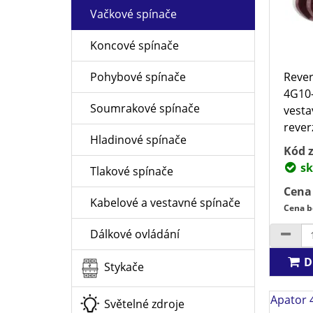
Vačkové spínače
Koncové spínače
Rever
Pohybové spínače
4G10-
Soumrakové spínače
vesta
rever
Hladinové spínače
Kód z
sk
Tlakové spínače
Cena
Kabelové a vestavné spínače
Cena b
Dálkové ovládání
D
Stykače
Apator 
Světelné zdroje