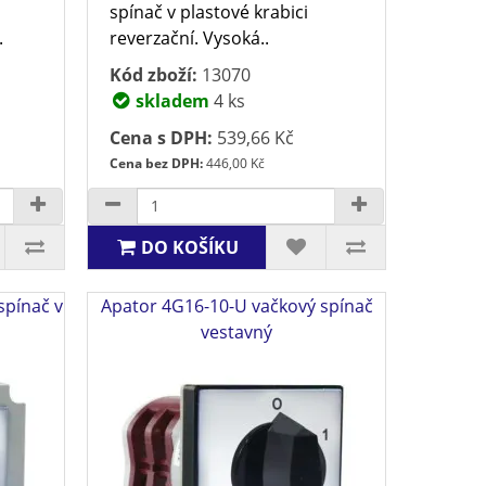
spínač v plastové krabici
.
reverzační. Vysoká..
Kód zboží:
13070
skladem
4 ks
Cena s DPH:
539,66 Kč
Cena bez DPH:
446,00 Kč
DO KOŠÍKU
spínač v
Apator 4G16-10-U vačkový spínač
vestavný