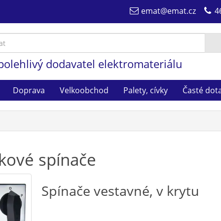
emat@emat.cz
4
polehlivý dodavatel elektromateriálu
Doprava
Velkoobchod
Palety, cívky
Časté dot
kové spínače
Spínače vestavné, v krytu