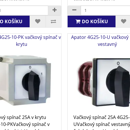
O KOŠÍKU
DO KOŠÍKU
4G25-10-PK vačkový spínač v
Apator 4G25-10-U vačkový 
krytu
vestavný
vý spínač 25A v krytu
Vačkový spínač 25A 4G25-
10-PKVačkový spínač v
UVačkový spínač vestavný