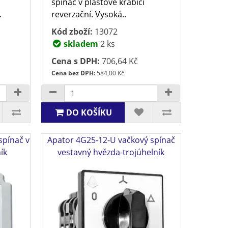
spínač v plastové krabici
.
reverzační. Vysoká..
Kód zboží:
13072
skladem
2 ks
Cena s DPH:
706,64 Kč
Cena bez DPH:
584,00 Kč
DO KOŠÍKU
spínač v
Apator 4G25-12-U vačkový spínač
ík
vestavný hvězda-trojúhelník