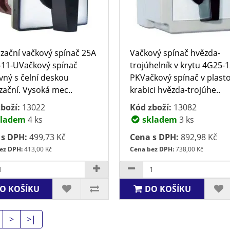
zační vačkový spínač 25A
Vačkový spínač hvězda-
11-UVačkový spínač
trojúhelník v krytu 4G25-1
vný s čelní deskou
PKVačkový spínač v plast
zační. Vysoká mec..
krabici hvězda-trojúhe..
boží:
13022
Kód zboží:
13082
ladem
4 ks
skladem
3 ks
 s DPH:
499,73 Kč
Cena s DPH:
892,98 Kč
ez DPH:
413,00 Kč
Cena bez DPH:
738,00 Kč
O KOŠÍKU
DO KOŠÍKU
>
>|