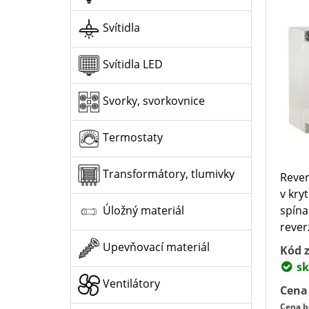
Svítidla
Svítidla LED
Svorky, svorkovnice
Termostaty
Transformátory, tlumivky
Rever
v kry
spína
Úložný materiál
rever
Upevňovací materiál
Kód z
sk
Ventilátory
Cena
Cena b