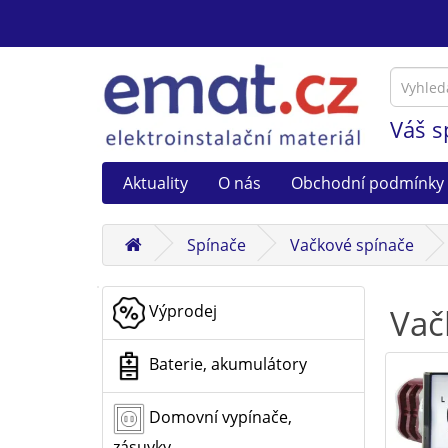
Váš s
Aktuality
O nás
Obchodní podmínky
Spínače
Vačkové spínače
Výprodej
Vač
Baterie, akumulátory
Domovní vypínače,
zásuvky