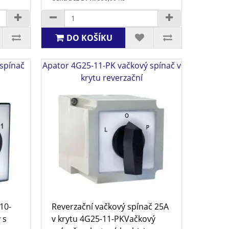
DO KOŠÍKU
spínač
Apator 4G25-11-PK vačkový spínač v
krytu reverzační
10-
Reverzační vačkový spínač 25A
 s
v krytu 4G25-11-PKVačkový