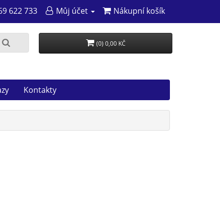
69 622 733
Můj účet
Nákupní košík
(0) 0,00 KČ
azy
Kontakty