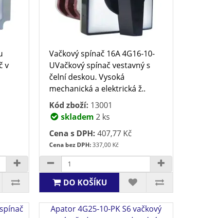
u
Vačkový spínač 16A 4G16-10-
č v
UVačkový spínač vestavný s
čelní deskou. Vysoká
mechanická a elektrická ž..
Kód zboží:
13001
skladem
2 ks
Cena s DPH:
407,77 Kč
Cena bez DPH:
337,00 Kč
DO KOŠÍKU
spínač
Apator 4G25-10-PK S6 vačkový