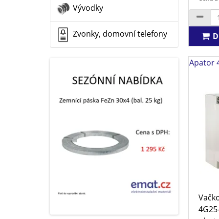
Vývodky
Zvonky, domovní telefony
D
Apator 
Vačko
4G25-