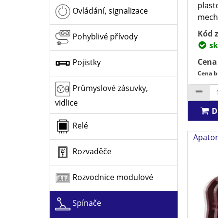
plast
Ovládání, signalizace
mecha
Kód z
Pohyblivé přívody
sk
Cena
Pojistky
Cena b
Průmyslové zásuvky,
vidlice
D
Relé
Apator
Rozvaděče
Rozvodnice modulové
Spínače