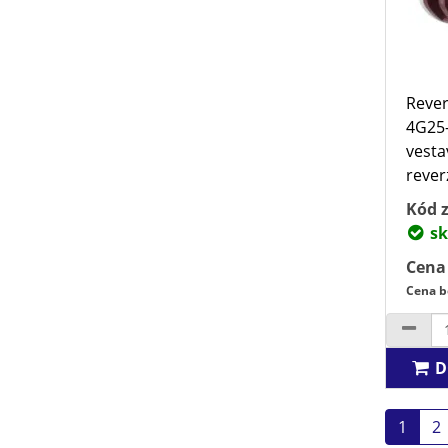
Rever
4G25-
vesta
rever
Kód z
sk
Cena
Cena b
D
1
2