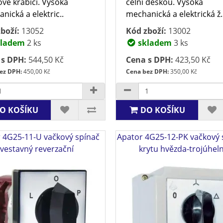
ové krabici. Vysoká
čelní deskou. Vysoká
nická a elektric..
mechanická a elektrická ž.
boží:
13052
Kód zboží:
13002
ladem
2 ks
skladem
3 ks
 s DPH:
544,50 Kč
Cena s DPH:
423,50 Kč
ez DPH:
450,00 Kč
Cena bez DPH:
350,00 Kč
O KOŠÍKU
DO KOŠÍKU
 4G25-11-U vačkový spínač
Apator 4G25-12-PK vačkový 
vestavný reverzační
krytu hvězda-trojúheln