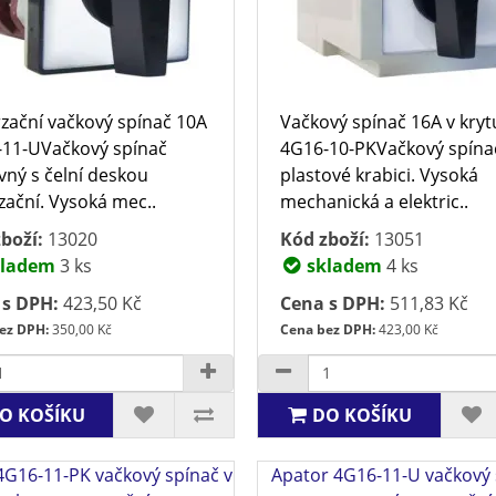
zační vačkový spínač 10A
Vačkový spínač 16A v kryt
11-UVačkový spínač
4G16-10-PKVačkový spína
vný s čelní deskou
plastové krabici. Vysoká
zační. Vysoká mec..
mechanická a elektric..
boží:
13020
Kód zboží:
13051
ladem
3 ks
skladem
4 ks
 s DPH:
423,50 Kč
Cena s DPH:
511,83 Kč
ez DPH:
350,00 Kč
Cena bez DPH:
423,00 Kč
O KOŠÍKU
DO KOŠÍKU
4G16-11-PK vačkový spínač v
Apator 4G16-11-U vačkový 