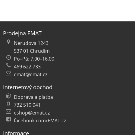
Prodejna EMAT
Nerudova 1243
537 01 Chrudim
Po–Pá: 7.00–16.00
469 622 733
emat@emat.cz
Internetový obchod
Doprava a platba
732 510 041
eshop@emat.cz
facebook.com/EMAT.cz
Informace