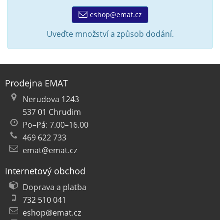
eshop@emat.cz
Uveďte množství a způsob dodání.
Prodejna EMAT
Nerudova 1243
537 01 Chrudim
Po–Pá: 7.00–16.00
469 622 733
emat@emat.cz
Internetový obchod
Doprava a platba
732 510 041
eshop@emat.cz