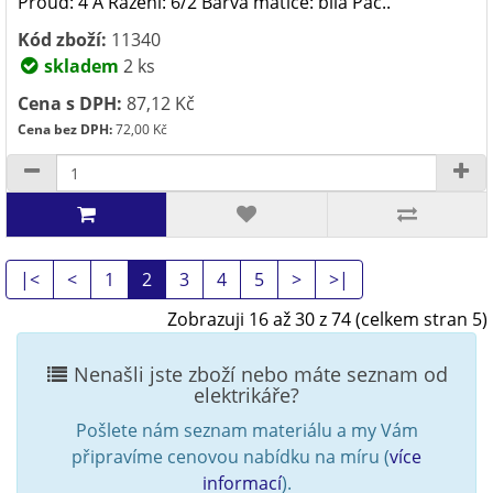
Proud: 4 A Řazení: 6/2 Barva matice: bílá Páč..
Kód zboží:
11340
skladem
2 ks
Cena s DPH:
87,12 Kč
Cena bez DPH:
72,00 Kč
|<
<
1
2
3
4
5
>
>|
Zobrazuji 16 až 30 z 74 (celkem stran 5)
Nenašli jste zboží nebo máte seznam od
elektrikáře?
Pošlete nám seznam materiálu a my Vám
připravíme cenovou nabídku na míru (
více
informací
).