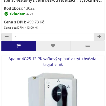
spínač vestavný s čelní deskou reverzační. Vysoká mec..
Kód zboží:
13022
skladem
4 ks
Cena s DPH:
499,73 Kč
Cena bez DPH:
413,00 Kč
Apator 4G25-12-PK vačkový spínač v krytu hvězda-
trojúhelník