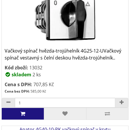
Vačkový spínač hvězda-trojúhelník 4G25-12-UVačkový
spínač vestavný s čelní deskou hvězda-trojúhelník..
Kód zboží:
13032
skladem
2 ks
Cena s DPH:
707,85 Kč
Cena bez DPH:
585,00 Kč
Apator 4G40-10-PK vačkový spínač v krytu