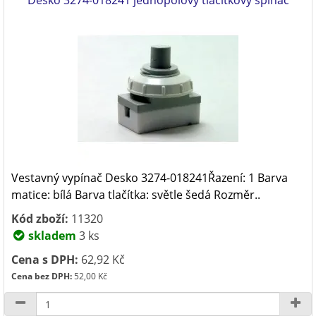
Desko 3274-018241 jednopólový tlačítkový spínač
Vestavný vypínač Desko 3274-018241Řazení: 1 Barva
matice: bílá Barva tlačítka: světle šedá Rozměr..
Kód zboží:
11320
skladem
3 ks
Cena s DPH:
62,92 Kč
Cena bez DPH:
52,00 Kč