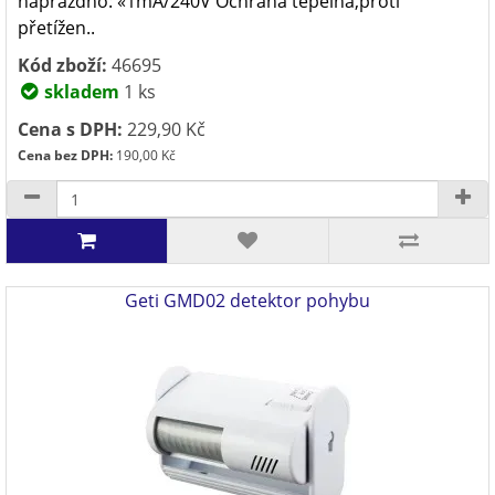
naprázdno: «1mA/240V Ochrana tepelná,proti
přetížen..
Kód zboží:
46695
skladem
1 ks
Cena s DPH:
229,90 Kč
Cena bez DPH:
190,00 Kč
Geti GMD02 detektor pohybu