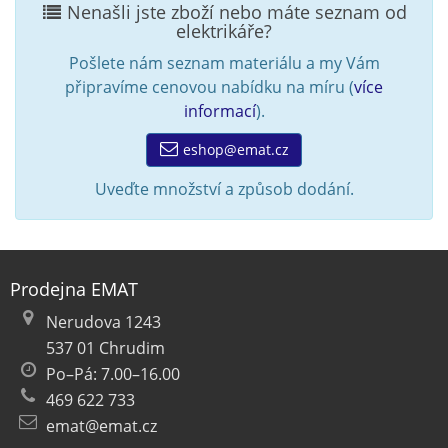
Nenašli jste zboží nebo máte seznam od
elektrikáře?
Pošlete nám seznam materiálu a my Vám
připravíme cenovou nabídku na míru (
více
informací
).
eshop@emat.cz
Uveďte množství a způsob dodání.
Prodejna EMAT
Nerudova 1243
537 01 Chrudim
Po–Pá: 7.00–16.00
469 622 733
emat@emat.cz