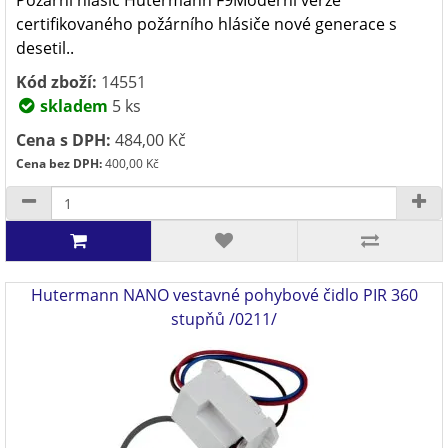
Požární hlásič Hutermann F9Moderní verze
certifikovaného požárního hlásiče nové generace s
desetil..
Kód zboží:
14551
skladem
5 ks
Cena s DPH:
484,00 Kč
Cena bez DPH:
400,00 Kč
Hutermann NANO vestavné pohybové čidlo PIR 360
stupňů /0211/