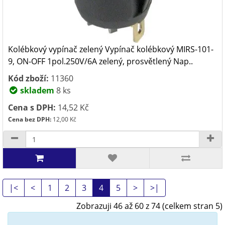
Kolébkový vypínač zelený Vypínač kolébkový MIRS-101-
9, ON-OFF 1pol.250V/6A zelený, prosvětlený Nap..
Kód zboží:
11360
skladem
8 ks
Cena s DPH:
14,52 Kč
Cena bez DPH:
12,00 Kč
|<
<
1
2
3
4
5
>
>|
Zobrazuji 46 až 60 z 74 (celkem stran 5)