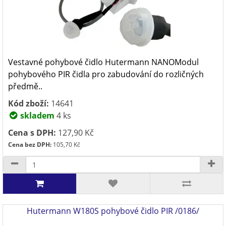
Vestavné pohybové čidlo Hutermann NANOModul
pohybového PIR čidla pro zabudování do rozličných
předmě..
Kód zboží:
14641
skladem
4 ks
Cena s DPH:
127,90 Kč
Cena bez DPH:
105,70 Kč
Hutermann W180S pohybové čidlo PIR /0186/