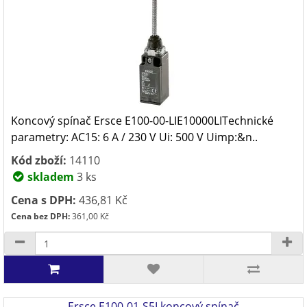
Koncový spínač Ersce E100-00-LIE10000LITechnické
parametry: AC15: 6 A / 230 V Ui: 500 V Uimp:&n..
Kód zboží:
14110
skladem
3 ks
Cena s DPH:
436,81 Kč
Cena bez DPH:
361,00 Kč
Ersce E100-01-S5I koncový spínač