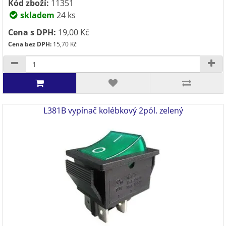
Kód zboží:
11351
skladem
24 ks
Cena s DPH:
19,00 Kč
Cena bez DPH:
15,70 Kč
L381B vypínač kolébkový 2pól. zelený