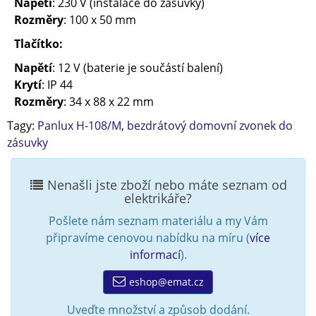
Napětí
: 230 V (instalace do zásuvky)
Rozměry
: 100 x 50 mm
Tlačítko:
Napětí
: 12 V (baterie je součástí balení)
Krytí
: IP 44
Rozměry
: 34 x 88 x 22 mm
Tagy:
Panlux H-108/M
,
bezdrátový domovní zvonek do
zásuvky
Nenašli jste zboží nebo máte seznam od
elektrikáře?
Pošlete nám seznam materiálu a my Vám
připravíme cenovou nabídku na míru (
více
informací
).
eshop@emat.cz
Uveďte množství a způsob dodání.