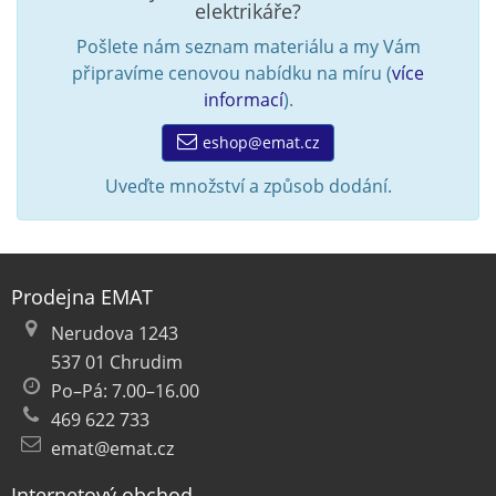
elektrikáře?
Pošlete nám seznam materiálu a my Vám
připravíme cenovou nabídku na míru (
více
informací
).
eshop@emat.cz
Uveďte množství a způsob dodání.
Prodejna EMAT
Nerudova 1243
537 01 Chrudim
Po–Pá: 7.00–16.00
469 622 733
emat@emat.cz
Internetový obchod