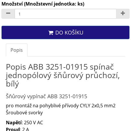
Množství (Množstevní jednotka: ks)
DO KOŠÍKU
Popis
Popis ABB 3251-01915 spínač
jednopólový šňůrový průchozí,
bílý
Šňůrový vypínač ABB 3251-01915
pro montáž na pohyblivé přívody CYLY 2x0,5 mm2
Šroubové svorky
Napětí
: 250 V AC
Proud
: 2 A