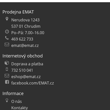
Prodejna EMAT
Nerudova 1243
537 01 Chrudim
Po–Pá: 7.00–16.00
469 622 733
emat@emat.cz
Internetový obchod
Doprava a platba
732 510 041
eshop@emat.cz
facebook.com/EMAT.cz
Informace
O nás
Kontakty