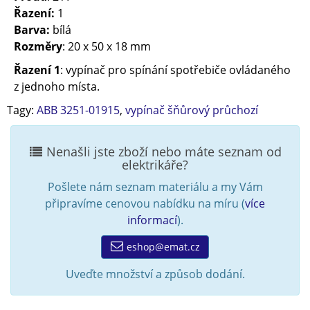
Řazení:
1
Barva:
bílá
Rozměry
: 20 x 50 x 18 mm
Řazení 1
: vypínač pro spínání spotřebiče ovládaného
z jednoho místa.
Tagy:
ABB 3251-01915
,
vypínač šňůrový průchozí
Nenašli jste zboží nebo máte seznam od
elektrikáře?
Pošlete nám seznam materiálu a my Vám
připravíme cenovou nabídku na míru (
více
informací
).
eshop@emat.cz
Uveďte množství a způsob dodání.