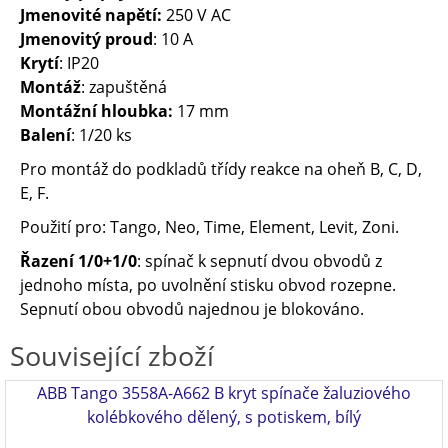
Jmenovité napětí:
250 V AC
Jmenovitý proud
: 10 A
Krytí
: IP20
Montáž
: zapuštěná
Montážní hloubka:
17 mm
Balení
: 1/20 ks
Pro montáž do podkladů třídy reakce na oheň
B, C, D,
E, F.
Použití pro: Tango, Neo, Time, Element, Levit, Zoni.
Řazení 1/0+1/0
: spínač k sepnutí dvou obvodů z
jednoho místa, po uvolnění stisku obvod rozepne.
Sepnutí obou obvodů najednou je blokováno.
Související zboží
ABB Tango 3558A-A662 B kryt spínače žaluziového
kolébkového dělený, s potiskem, bílý