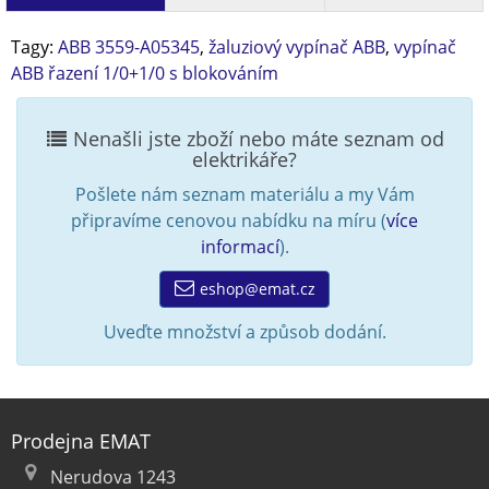
Tagy:
ABB 3559-A05345
,
žaluziový vypínač ABB
,
vypínač
ABB řazení 1/0+1/0 s blokováním
Nenašli jste zboží nebo máte seznam od
elektrikáře?
Pošlete nám seznam materiálu a my Vám
připravíme cenovou nabídku na míru (
více
informací
).
eshop@emat.cz
Uveďte množství a způsob dodání.
Prodejna EMAT
Nerudova 1243