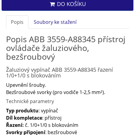
DO KOŠÍKU
Popis
Soubory ke stažení
Popis ABB 3559-A88345 přístroj
ovládače žaluziového,
bezšroubový
Žaluziový vypínač ABB 3559-A88345 řazení
1/0+1/0 s blokováním
Upevnění šrouby.
Bezšroubové svorky (pro vodiče 1-2,5 mm²).
Technické parametry
Typ produktu
: vypínač
Díl kompletace
: přístroj
Řazení:
č. 1/0+1/0 s blokováním
Svorky připojení
: bezšroubové