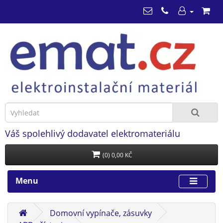
Váš spolehlivý dodavatel elektromateriálu
(0) 0,00 KČ
Menu
Domovní vypínače, zásuvky