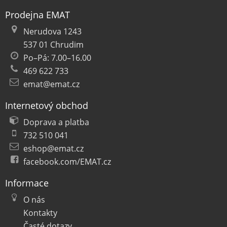
Prodejna EMAT
Nerudova 1243
537 01 Chrudim
Po–Pá: 7.00–16.00
469 622 733
emat@emat.cz
Internetový obchod
Doprava a platba
732 510 041
eshop@emat.cz
facebook.com/EMAT.cz
Informace
O nás
Kontakty
Časté dotazy