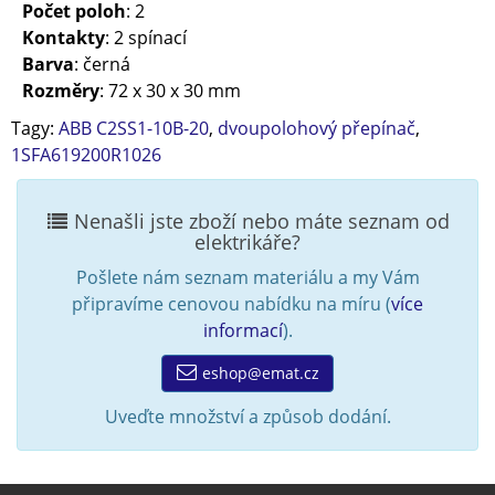
Počet poloh
: 2
Kontakty
: 2 spínací
Barva
: černá
Rozměry
: 72 x 30 x 30 mm
Tagy:
ABB C2SS1-10B-20
,
dvoupolohový přepínač
,
1SFA619200R1026
Nenašli jste zboží nebo máte seznam od
elektrikáře?
Pošlete nám seznam materiálu a my Vám
připravíme cenovou nabídku na míru (
více
informací
).
eshop@emat.cz
Uveďte množství a způsob dodání.