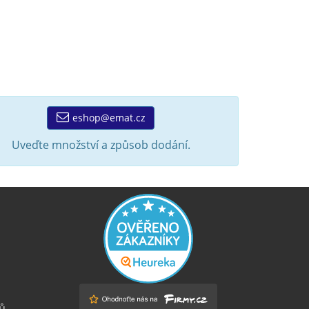
eshop@emat.cz
Uveďte množství a způsob dodání.
ů