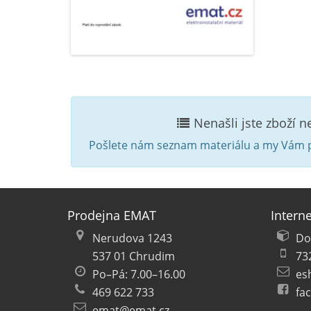
Nenašli jste zboží 
Pošlete nám seznam materiálu a my Vám p
Prodejna EMAT
Intern
Nerudova 1243
Do
537 01 Chrudim
73
Po–Pá: 7.00–16.00
es
469 622 733
fa
emat@emat.cz