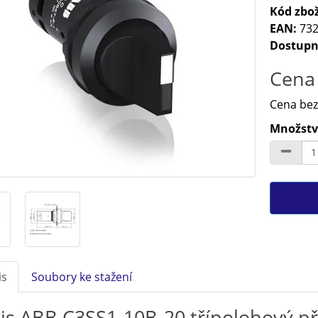
Kód zbož
EAN:
732
Dostupn
Cena 
Cena bez
Množství
is
Soubory ke stažení
is ABB C3SS1-10B-20 třípolohový p