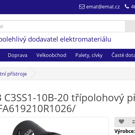
emat@emat.cz
4
polehlivý dodavatel elektromateriálu
Doprava
Velkoobchod
Palety, cívky
Časté dot
ní přístroje
 C3SS1-10B-20 třípolohový p
FA619210R1026/
Výrobce