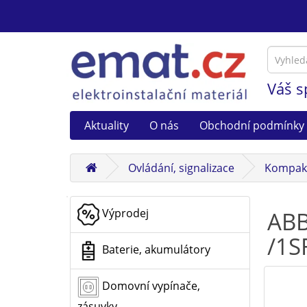
Váš s
Aktuality
O nás
Obchodní podmínky
Ovládání, signalizace
Kompakt
Výprodej
ABB
/1S
Baterie, akumulátory
Domovní vypínače,
zásuvky