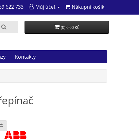
69 622 733
Můj účet
Nákupní košík
(0) 0,00 KČ
azy
Kontakty
řepínač
: