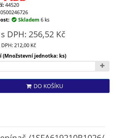
í:
44520
0500246726
ost:
Skladem
6 ks
s DPH: 256,52 Kč
 DPH: 212,00 Kč
 (Množstevní jednotka: ks)
DO KOŠÍKU
řepínač /1SFA619210R1026/