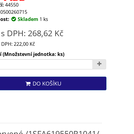
í:
44550
0500260715
ost:
Skladem
1 ks
s DPH: 268,62 Kč
 DPH: 222,00 Kč
 (Množstevní jednotka: ks)
DO KOŠÍKU
červené /1SFA619550R1041/