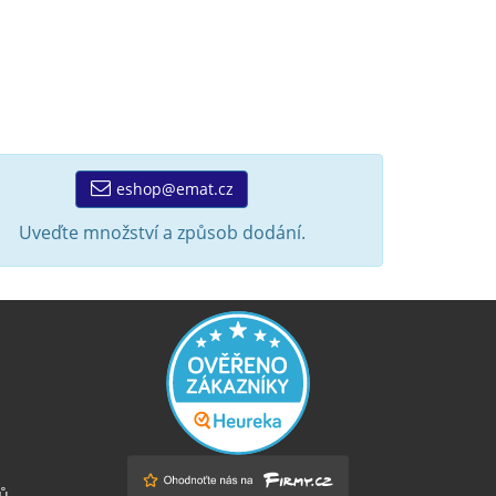
eshop@emat.cz
Uveďte množství a způsob dodání.
ů