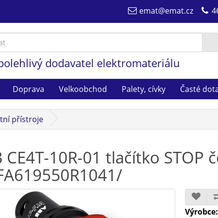
emat@emat.cz
4
polehlivý dodavatel elektromateriálu
Doprava
Velkoobchod
Palety, cívky
Časté dot
ní přístroje
 CE4T-10R-01 tlačítko STOP 
FA619550R1041/
Výrobce