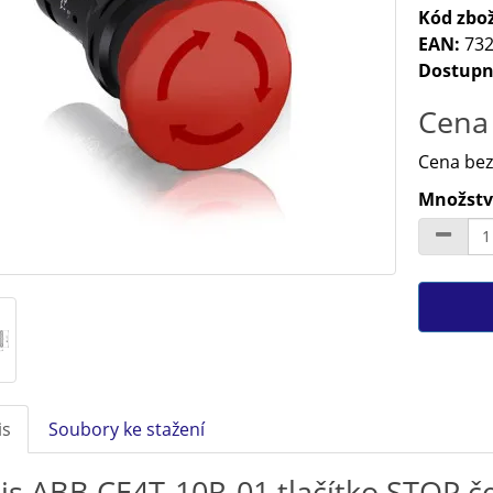
Kód zbož
EAN:
732
Dostupn
Cena 
Cena bez
Množství
is
Soubory ke stažení
is ABB CE4T-10R-01 tlačítko STOP 