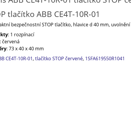
P tlačítko ABB CE4T-10R-01
tní bezpečnostní STOP tlačítko, hlavice d 40 mm, uvolnění
kty
: 1 rozpínací
: červená
ěry
: 73 x 40 x 40 mm
BB CE4T-10R-01
,
tlačítko STOP červené
,
1SFA619550R1041