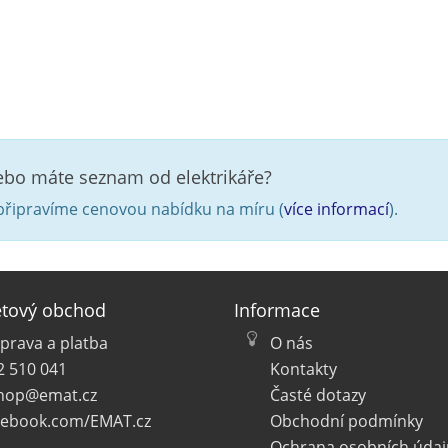
nebo máte seznam od elektrikáře?
řipravíme cenovou nabídku na míru (
více informací
).
etový obchod
Informace
prava a platba
O nás
2 510 041
Kontakty
hop@emat.cz
Časté dotazy
cebook.com/EMAT.cz
Obchodní podmínky
Ochrana osobních údaj