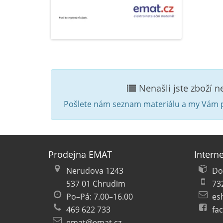
Nenašli jste zboží 
Pošlete nám seznam materiálu a my Vám p
Prodejna EMAT
Intern
Nerudova 1243
Do
537 01 Chrudim
73
Po–Pá: 7.00–16.00
es
469 622 733
fa
emat@emat.cz