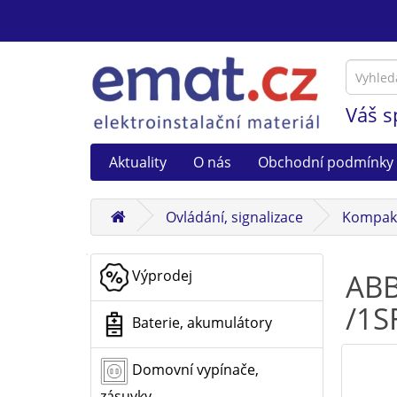
Váš s
Aktuality
O nás
Obchodní podmínky
Ovládání, signalizace
Kompakt
Výprodej
ABB
/1S
Baterie, akumulátory
Domovní vypínače,
zásuvky