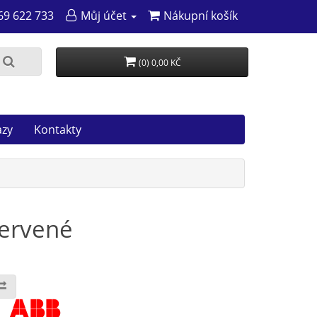
69 622 733
Můj účet
Nákupní košík
(0) 0,00 KČ
azy
Kontakty
červené
: