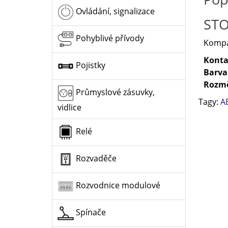
Ovládání, signalizace
STO
Pohyblivé přívody
Kompak
Konta
Pojistky
Barva
Rozm
Průmyslové zásuvky,
Tagy:
A
vidlice
Relé
Rozvaděče
Rozvodnice modulové
Spínače