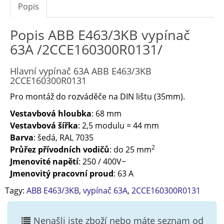
Popis
Popis ABB E463/3KB vypínač
63A /2CCE160300R0131/
Hlavní vypínač 63A ABB E463/3KB
2CCE160300R0131
Pro montáž do rozváděče na DIN lištu (35mm).
Vestavbová hloubka
: 68 mm
Vestavbová šířka
: 2,5 modulu = 44 mm
Barva
: šedá, RAL 7035
2
Průřez přívodních vodičů
: do 25 mm
Jmenovité napětí
: 250 / 400V~
Jmenovitý pracovní proud
: 63 A
Tagy:
ABB E463/3KB
,
vypínač 63A
,
2CCE160300R0131
Nenašli jste zboží nebo máte seznam od