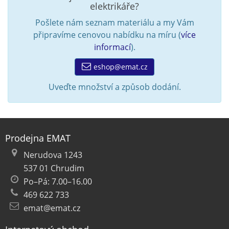
elektrikáře?
Pošlete nám seznam materiálu a my Vám
připravíme cenovou nabídku na míru (
více
informací
).
eshop@emat.cz
Uveďte množství a způsob dodání.
Prodejna EMAT
Nerudova 1243
537 01 Chrudim
Po–Pá: 7.00–16.00
469 622 733
emat@emat.cz