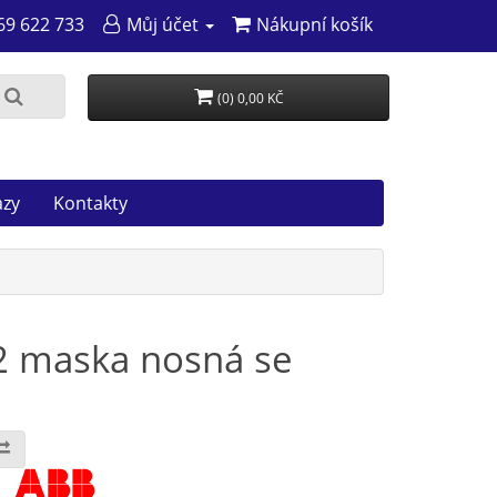
69 622 733
Můj účet
Nákupní košík
(0) 0,00 KČ
azy
Kontakty
2 maska nosná se
: