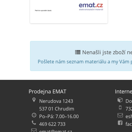
Nenašli jste zboží 
Pošlete nám seznam materiálu a my Vám p
Prodejna EMAT
Intern
Nerudova 1243
Do
537 01 Chrudim
73
Po–Pá: 7.00–16.00
es
469 622 733
fa
emat@emat.cz