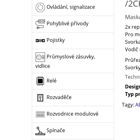
/2C
Ovládání, signalizace
Maska
Pohyblivé přívody
2x rep
Pro mo
Pojistky
Svork
Vodič 
Průmyslové zásuvky,
Průřez
vidlice
Svork
Techn
Relé
Desig
Typ p
Rozvaděče
Tagy:
A
Rozvodnice modulové
Spínače