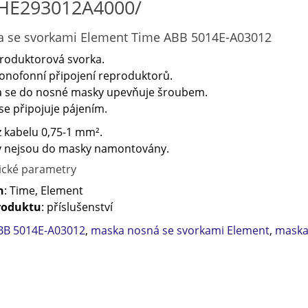
HE293012A4000/
 se svorkami Element Time ABB 5014E-A03012
roduktorová svorka.
nofonní připojení reproduktorů.
a se do nosné masky upevňuje šroubem.
se připojuje pájením.
 kabelu 0,75-1 mm².
y nejsou do masky namontovány.
ické parametry
n
: Time, Element
roduktu
: příslušenství
BB 5014E-A03012
,
maska nosná se svorkami Element
,
maska