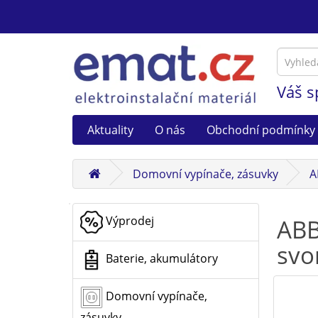
Váš s
Aktuality
O nás
Obchodní podmínky
Domovní vypínače, zásuvky
A
Výprodej
ABB
svo
Baterie, akumulátory
Domovní vypínače,
zásuvky