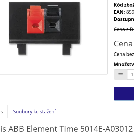
Kód zbož
EAN:
859
Dostupn
Cena s D
Cena 
Cena bez
Množství
is
Soubory ke stažení
is ABB Element Time 5014E-A03012