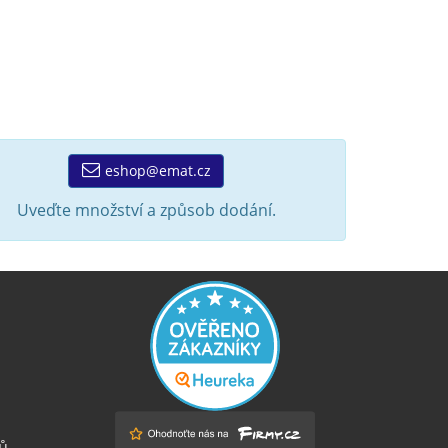
eshop@emat.cz
Uveďte množství a způsob dodání.
ů