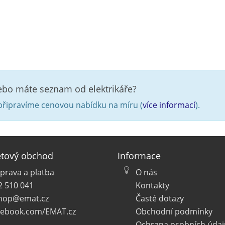
nebo máte seznam od elektrikáře?
řipravíme cenovou nabídku na míru (
více informací
).
etový obchod
Informace
prava a platba
O nás
2 510 041
Kontakty
hop@emat.cz
Časté dotazy
cebook.com/EMAT.cz
Obchodní podmínky
Ochrana osobních údaj