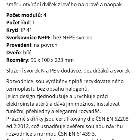
směru otvírání dvířek z levého na pravé a naopak.
Počet modulů
: 4
Počet řad
: 1
Krytí
: IP 41
Svorkovnice N+PE
: bez N+PE svorek
Provedení
: na povrch
Dveře
: bílé
Rozměry
: 96 x 100 x 223 mm
Složení svorek N a PE v dodávce: bez držáků a svorek
Rozvodnice jsou vyráběny z plně recyklovatelného
termoplastu bez obsahu halogenů.
Jejich design zjednodušuje a urychluje práci
elektroinstalatérů a dává jim možnost instalovat
funkční, přehledný a elegantní rozváděč.
Prázdné skříňky jsou certifikovány dle ČSN EN 62208
ed.2:2012, což usnadňuje ověření souladu návrhu
rozvodnice s normou ČSN EN 61439 3.