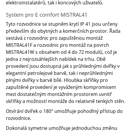
elektroinstalatérů, tak i koncových uživatelů.
System pro E comfort MISTRAL41
Tyto rozvodnice se stupněm krytí IP 41 jsou určeny
především do obytných a komerčních prostor. Řada
sestává z rozvodnic pro zapuštěnou montáž
MISTRAL41F a rozvodnic pro montáž na povrch
MISTRAL41W s obsahem od 4 do 72 modulů, což je
jedna z nejrozsáhlejších nabídek na trhu. Obě
provedení jsou dostupná jak s průhlednými dvířky v
elegantní petrolejové barvě, tak i neprůhlednými
plnými dvířky v barvě bílé. Hloubka skříňky pro
zapuštěné provedení je vyváženým kompromisem
mezi dostatečným montážním prostorem uvnitř
skříňky a možností montáže do relativně tenkých stěn.
Otvírání dvířek o 180° umožňuje pohodlný přístup do
rozvodnice.
Dokonalá symetrie umožňuje jednoduchou změnu