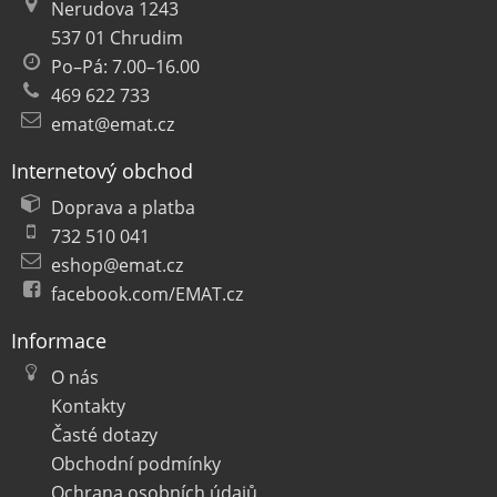
Nerudova 1243
537 01 Chrudim
Po–Pá: 7.00–16.00
469 622 733
emat@emat.cz
Internetový obchod
Doprava a platba
732 510 041
eshop@emat.cz
facebook.com/EMAT.cz
Informace
O nás
Kontakty
Časté dotazy
Obchodní podmínky
Ochrana osobních údajů