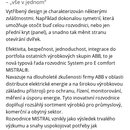
– „vše v jednom“
Vytříbený design je charakterizován některými
zvláštnostmi. Například dokonalou symetrií, která
umožňuje otočit buď celou rozvodnici, nebo jen
přední kryt (panel), a snadno tak měnit stranu
otevírání dvířek.
Efektivita, bezpečnost, jednoduchost, integrace do
portfolia ostatních výrobkových skupin ABB, to je
nová typová řada rozvodnic System pro E comfort
MISTRAL®.
Navazuje na dlouholeté zkušenosti firmy ABB v oblasti
distribuce elektrické energie a na širokou výrobkovou
základnu přístrojů pro ochranu, řízení, monitorování,
měření a úsporu energie. Tyto inovativní rozvodnice
doplňují rozsáhlý sortiment výrobků pro průmyslový,
komerční a obytný sektor.
Rozvodnice MISTRAL vznikly jako výsledek trvalého
výzkumu a snahy uspokojovat potřeby jak