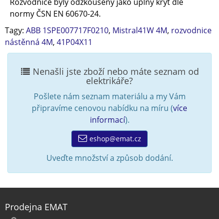
Rozvodnice byly odzkoušeny jako úplný kryt dle
normy ČSN EN 60670-24.
Tagy:
ABB 1SPE007717F0210
,
Mistral41W 4M
,
rozvodnice
nástěnná 4M
,
41P04X11
Nenašli jste zboží nebo máte seznam od
elektrikáře?
Pošlete nám seznam materiálu a my Vám
připravíme cenovou nabídku na míru (
více
informací
).
eshop@emat.cz
Uveďte množství a způsob dodání.
Prodejna EMAT