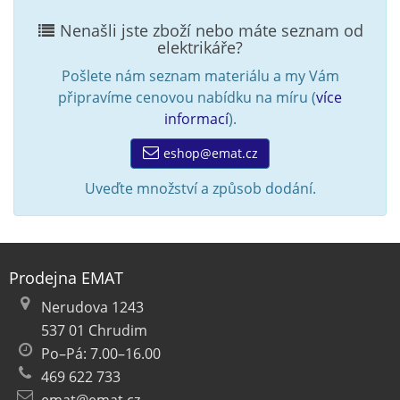
Nenašli jste zboží nebo máte seznam od
elektrikáře?
Pošlete nám seznam materiálu a my Vám
připravíme cenovou nabídku na míru (
více
informací
).
eshop@emat.cz
Uveďte množství a způsob dodání.
Prodejna EMAT
Nerudova 1243
537 01 Chrudim
Po–Pá: 7.00–16.00
469 622 733