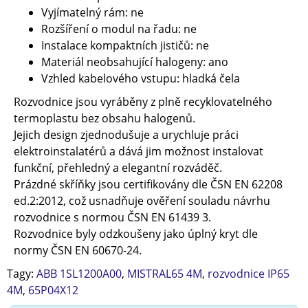
Vyjímatelný rám:
ne
Rozšíření o modul na řadu:
ne
Instalace kompaktních jističů:
ne
Materiál neobsahující halogeny:
ano
Vzhled kabelového vstupu:
hladká čela
Rozvodnice jsou vyráběny z plně recyklovatelného
termoplastu bez obsahu halogenů.
Jejich design zjednodušuje a urychluje práci
elektroinstalatérů a dává jim možnost instalovat
funkční, přehledný a elegantní rozváděč.
Prázdné skříňky jsou certifikovány dle ČSN EN 62208
ed.2:2012, což usnadňuje ověření souladu návrhu
rozvodnice s normou ČSN EN 61439 3.
Rozvodnice byly odzkoušeny jako úplný kryt dle
normy ČSN EN 60670-24.
Tagy:
ABB 1SL1200A00
,
MISTRAL65 4M
,
rozvodnice IP65
4M
,
65P04X12