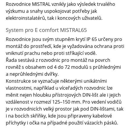
Rozvodnice MISTRAL vznikly jako výsledek trvalého
výzkumu a snahy uspokojovat potřeby jak
elektroinstalatérů, tak i koncových uživatelů.
System pro E comfort MISTRAL65
Rozvodnice jsou svým stupněm krytí IP 65 určeny pro
montáž do prostředí, kde je vyžadována ochrana proti
vniknutí prachu nebo proti stříkající vodě.
Řada sestává z rozvodnic pro montáž na povrch
rovněž s obsahem od 4 do 72 modulů s průhlednými
a neprůhlednými dvířky.
Konstrukce se vyznačuje některými unikátními
vlastnostmi, například u víceřadých rozvodnic lze
měnit nejen hloubku přístrojových DIN-lišt ale i jejich
vzdálenost v rozmezí 125–150 mm. Pro vedení vodičů
je v rozvodnicích velký prostor jak pod DIN-lištami, tak
i na bocích skříňky, kde jsou připraveny kabelové
příchytky i očka na případné použití vázacích pásků.