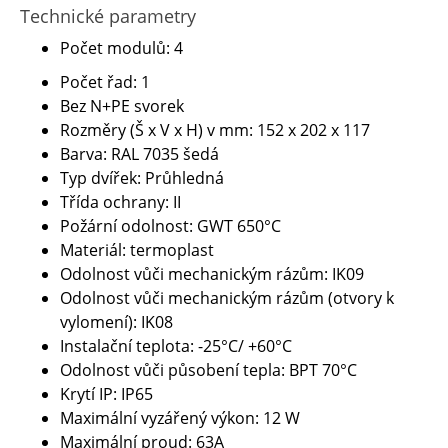
Technické parametry
Počet modulů:
4
Počet řad: 1
Bez N+PE svorek
Rozměry (Š x V x H) v mm:
152 x 202 x 117
Barva:
RAL 7035 šedá
Typ dvířek:
Průhledná
Třída ochrany:
II
Požární odolnost:
GWT 650°C
Materiál:
termoplast
Odolnost vůči mechanickým rázům:
IK09
Odolnost vůči mechanickým rázům (otvory k
vylomení):
IK08
Instalační teplota:
-25°C/ +60°C
Odolnost vůči působení tepla:
BPT 70°C
Krytí IP:
IP65
Maximální vyzářený výkon:
12 W
Maximální proud:
63A