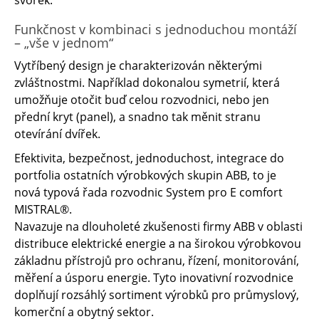
svorek.
Funkčnost v kombinaci s jednoduchou montáží
– „vše v jednom“
Vytříbený design je charakterizován některými
zvláštnostmi. Například dokonalou symetrií, která
umožňuje otočit buď celou rozvodnici, nebo jen
přední kryt (panel), a snadno tak měnit stranu
otevírání dvířek.
Efektivita, bezpečnost, jednoduchost, integrace do
portfolia ostatních výrobkových skupin ABB, to je
nová typová řada rozvodnic System pro E comfort
MISTRAL®.
Navazuje na dlouholeté zkušenosti firmy ABB v oblasti
distribuce elektrické energie a na širokou výrobkovou
základnu přístrojů pro ochranu, řízení, monitorování,
měření a úsporu energie. Tyto inovativní rozvodnice
doplňují rozsáhlý sortiment výrobků pro průmyslový,
komerční a obytný sektor.