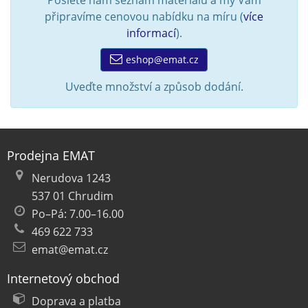
Pošlete nám seznam materiálu a my Vám
připravíme cenovou nabídku na míru (
více
informací
).
eshop@emat.cz
Uveďte množství a způsob dodání.
Prodejna EMAT
Nerudova 1243
537 01 Chrudim
Po–Pá: 7.00–16.00
469 622 733
emat@emat.cz
Internetový obchod
Doprava a platba