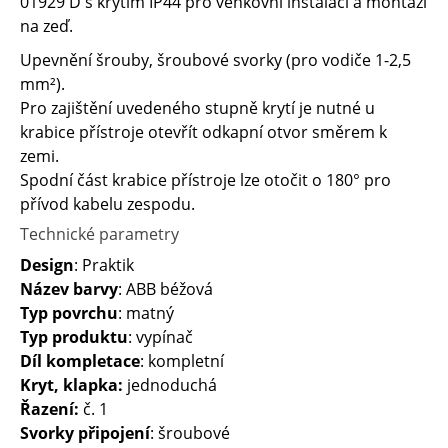
01929 D s krytím IP44 pro venkovní instalaci a montáží
na zeď.
Upevnění šrouby, šroubové svorky (pro vodiče 1-2,5
mm²).
Pro zajištění uvedeného stupně krytí je nutné u
krabice přístroje otevřít odkapní otvor směrem k
zemi.
Spodní část krabice přístroje lze otočit o 180° pro
přívod kabelu zespodu.
Technické parametry
Design
: Praktik
Název barvy
: ABB béžová
Typ povrchu
: matný
Typ produktu
: vypínač
Díl kompletace
: kompletní
Kryt, klapka:
jednoduchá
Řazení:
č. 1
Svorky připojení
: šroubové