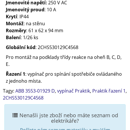
Jmenovité napětí:
250 V AC
Jmenovitý proud
: 10 A
Krytí
: IP44
Montáž
: na stěnu
Rozměry
: 61 x 62 x 94 mm
Balení
: 1/26 ks
Globální kód
: 2CHS530129C4568
Pro montáž na podklady třídy reakce na oheň B, C, D,
E.
Řazení 1
: vypínač pro spínání spotřebiče ovládaného
z jednoho místa.
Tagy:
ABB 3553-01929 D
,
vypínač Praktik
,
Praktik řazení 1
,
2CHS530129C4568
Nenašli jste zboží nebo máte seznam od
elektrikáře?