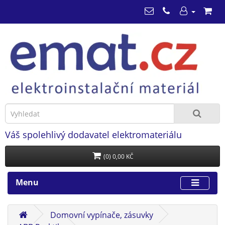
Váš spolehlivý dodavatel elektromateriálu
(0) 0,00 KČ
Menu
Domovní vypínače, zásuvky