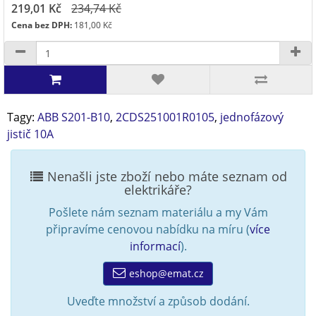
219,01 Kč
234,74 Kč
Cena bez DPH:
181,00 Kč
Tagy:
ABB S201-B10
,
2CDS251001R0105
,
jednofázový
jistič 10A
Nenašli jste zboží nebo máte seznam od
elektrikáře?
Pošlete nám seznam materiálu a my Vám
připravíme cenovou nabídku na míru (
více
informací
).
eshop@emat.cz
Uveďte množství a způsob dodání.