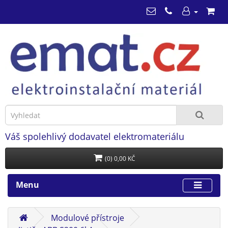
Váš spolehlivý dodavatel elektromateriálu
(0) 0,00 KČ
Menu
Modulové přístroje