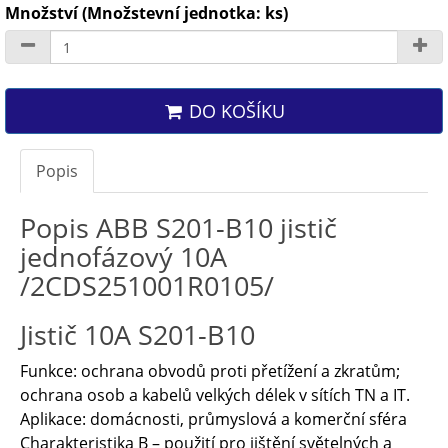
Množství (Množstevní jednotka: ks)
DO KOŠÍKU
Popis
Popis ABB S201-B10 jistič
jednofázový 10A
/2CDS251001R0105/
Jistič 10A S201-B10
Funkce: ochrana obvodů proti přetížení a zkratům;
ochrana osob a kabelů velkých délek v sítích TN a IT.
Aplikace: domácnosti, průmyslová a komerční sféra
Charakteristika B – použití pro jištění světelných a