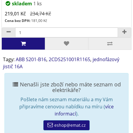
skladem
1 ks
219,01 Kč
234,74 Kč
Cena bez DPH:
181,00 Kč
Tagy:
ABB S201-B16
,
2CDS251001R1165
,
jednofázový
jistič 16A
Nenašli jste zboží nebo máte seznam od
elektrikáře?
Pošlete nám seznam materiálu a my Vám
připravíme cenovou nabídku na míru (
více
informací
).
eshop@emat.cz