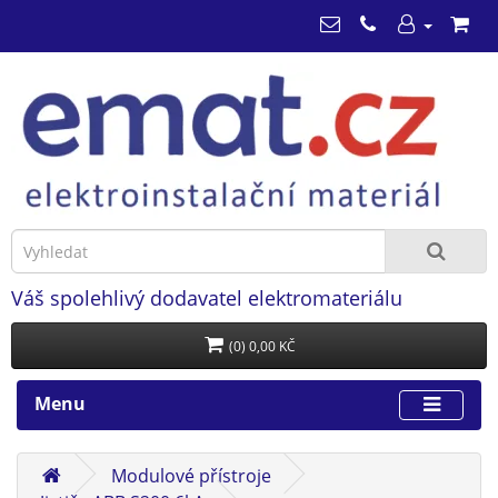
Váš spolehlivý dodavatel elektromateriálu
(0) 0,00 KČ
Menu
Modulové přístroje