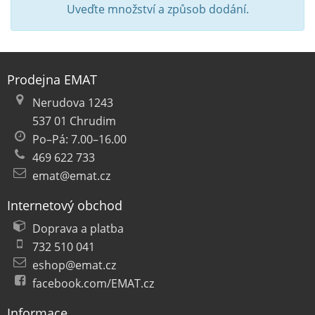
Uveďte množství a způsob dodání.
Prodejna EMAT
Nerudova 1243
537 01 Chrudim
Po–Pá: 7.00–16.00
469 622 733
emat@emat.cz
Internetový obchod
Doprava a platba
732 510 041
eshop@emat.cz
facebook.com/EMAT.cz
Informace