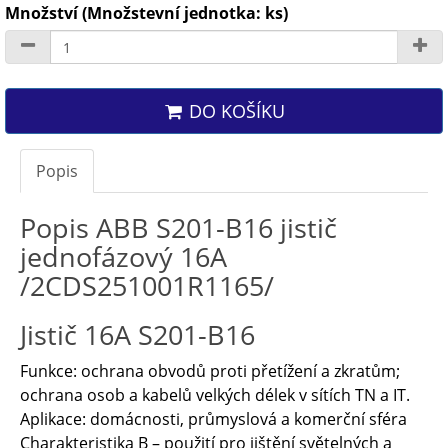
Množství (Množstevní jednotka: ks)
DO KOŠÍKU
Popis
Popis ABB S201-B16 jistič
jednofázový 16A
/2CDS251001R1165/
Jistič 16A S201-B16
Funkce: ochrana obvodů proti přetížení a zkratům;
ochrana osob a kabelů velkých délek v sítích TN a IT.
Aplikace: domácnosti, průmyslová a komerční sféra
Charakteristika B – použití pro jištění světelných a