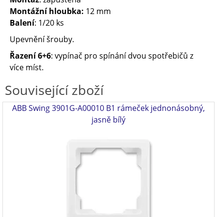
Montážní hloubka:
12 mm
Balení
: 1/20 ks
Upevnění šrouby.
Řazení 6+6
: vypínač pro spínání dvou spotřebičů z
více míst.
Související zboží
ABB Swing 3901G-A00010 B1 rámeček jednonásobný,
jasně bílý