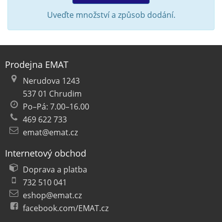
Uveďte množství a způsob dodání.
Prodejna EMAT
Nerudova 1243
537 01 Chrudim
Po–Pá: 7.00–16.00
469 622 733
emat@emat.cz
Internetový obchod
Doprava a platba
732 510 041
eshop@emat.cz
facebook.com/EMAT.cz