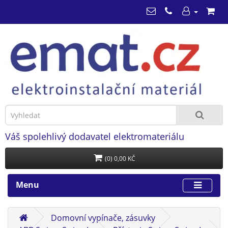
Váš spolehlivý dodavatel elektromateriálu
(0) 0,00 KČ
Menu
Domovní vypínače, zásuvky