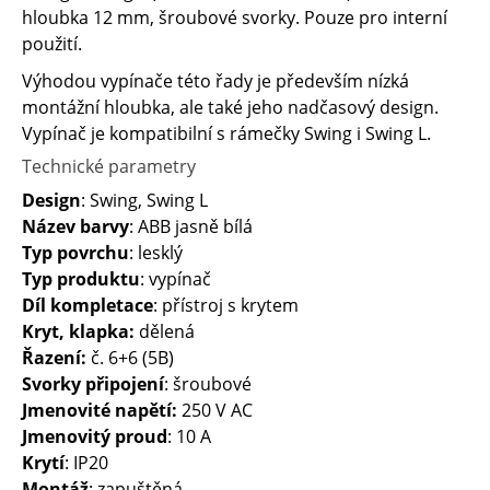
hloubka 12 mm, šroubové svorky. Pouze pro interní
použití.
Výhodou vypínače této řady je především nízká
montážní hloubka, ale také jeho nadčasový design.
Vypínač je kompatibilní s rámečky Swing i Swing L.
Technické parametry
Design
: Swing, Swing L
Název barvy
: ABB jasně bílá
Typ povrchu
: lesklý
Typ produktu
: vypínač
Díl kompletace
: přístroj s krytem
Kryt, klapka:
dělená
Řazení:
č. 6+6 (5B)
Svorky připojení
: šroubové
Jmenovité napětí:
250 V AC
Jmenovitý proud
: 10 A
Krytí
: IP20
Montáž
: zapuštěná