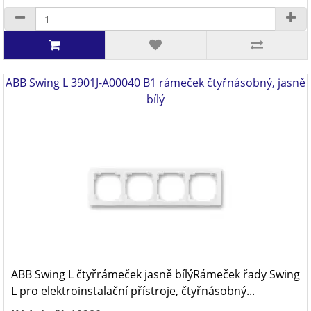
ABB Swing L 3901J-A00040 B1 rámeček čtyřnásobný, jasně
bílý
ABB Swing L čtyřrámeček jasně bílýRámeček řady Swing
L pro elektroinstalační přístroje, čtyřnásobný...