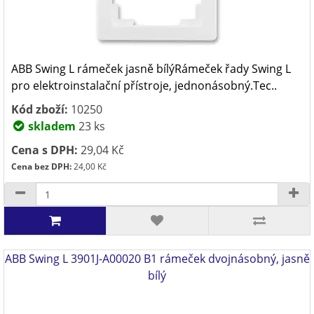
ABB Swing L rámeček jasně bílýRámeček řady Swing L
pro elektroinstalační přístroje, jednonásobný.Tec..
Kód zboží:
10250
skladem
23 ks
Cena s DPH:
29,04 Kč
Cena bez DPH:
24,00 Kč
ABB Swing L 3901J-A00020 B1 rámeček dvojnásobný, jasně
bílý