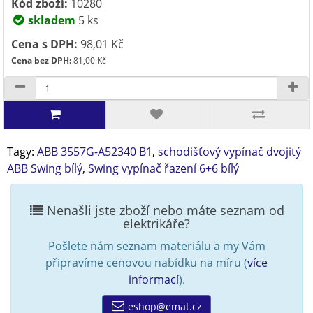
Kód zboží:
10280
skladem
5 ks
Cena s DPH:
98,01 Kč
Cena bez DPH:
81,00 Kč
Tagy:
ABB 3557G-A52340 B1
,
schodišťový vypínač dvojitý
ABB Swing bílý
,
Swing vypínač řazení 6+6 bílý
Nenašli jste zboží nebo máte seznam od
elektrikáře?
Pošlete nám seznam materiálu a my Vám
připravíme cenovou nabídku na míru (
více
informací
).
eshop@emat.cz