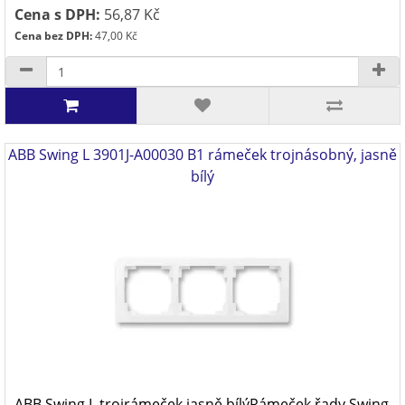
Cena s DPH:
56,87 Kč
Cena bez DPH:
47,00 Kč
ABB Swing L 3901J-A00030 B1 rámeček trojnásobný, jasně
bílý
ABB Swing L trojrámeček jasně bílýRámeček řady Swing