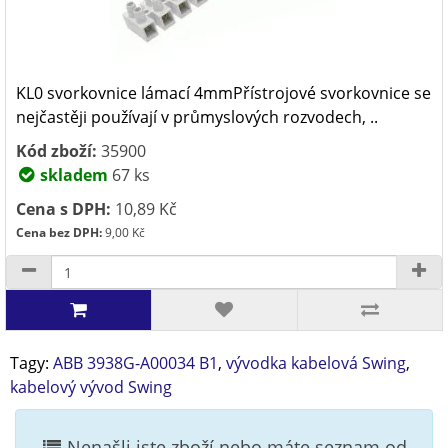
KL0 svorkovnice lámací 4mmPřístrojové svorkovnice se
nejčastěji používají v průmyslových rozvodech, ..
Kód zboží:
35900
skladem
67 ks
Cena s DPH:
10,89 Kč
Cena bez DPH:
9,00 Kč
Tagy:
ABB 3938G-A00034 B1
,
vývodka kabelová Swing
,
kabelový vývod Swing
Nenašli jste zboží nebo máte seznam od