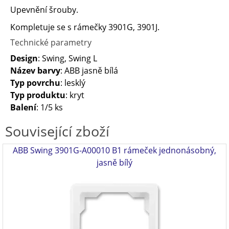
Upevnění šrouby.
Kompletuje se s rámečky 3901G, 3901J.
Technické parametry
Design
: Swing, Swing L
Název barvy
: ABB jasně bílá
Typ povrchu
: lesklý
Typ produktu
: kryt
Balení
: 1/5 ks
Související zboží
ABB Swing 3901G-A00010 B1 rámeček jednonásobný,
jasně bílý