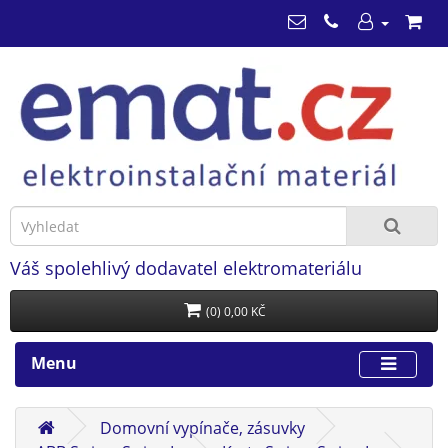
Váš spolehlivý dodavatel elektromateriálu
(0) 0,00 KČ
Menu
Domovní vypínače, zásuvky