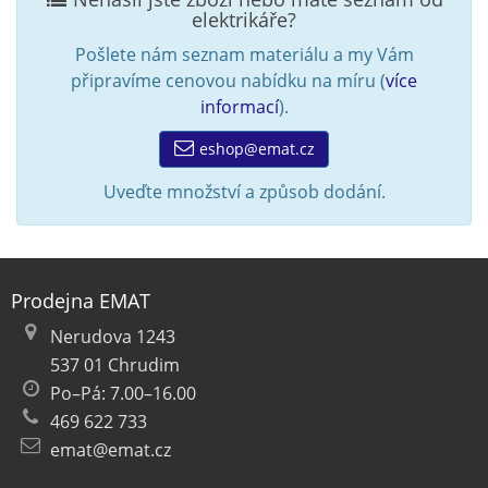
elektrikáře?
Pošlete nám seznam materiálu a my Vám
připravíme cenovou nabídku na míru (
více
informací
).
eshop@emat.cz
Uveďte množství a způsob dodání.
Prodejna EMAT
Nerudova 1243
537 01 Chrudim
Po–Pá: 7.00–16.00
469 622 733
emat@emat.cz