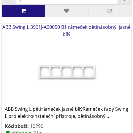
ABB Swing L 3901J-A00050 B1 rámeček pětinásobný, jasně
bílý
ABB Swing L pětirámeček jasně bílýRámeček řady Swing
L pro elektroinstalační přístroje, pětinásobný...
Kód zboží:
10290