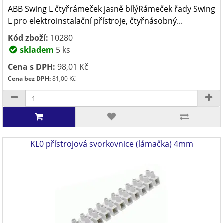
ABB Swing L čtyřrámeček jasně bílýRámeček řady Swing
L pro elektroinstalační přístroje, čtyřnásobný...
Kód zboží:
10280
skladem
5 ks
Cena s DPH:
98,01 Kč
Cena bez DPH:
81,00 Kč
KL0 přístrojová svorkovnice (lámačka) 4mm