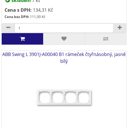
skladem
7 ks
Cena s DPH:
134,31 Kč
Cena bez DPH:
111,00 Kč
ABB Swing L 3901J-A00040 B1 rámeček čtyřnásobný, jasně
bílý