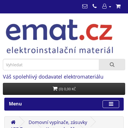
Váš spolehlivý dodavatel elektromateriálu
(0) 0,00 KČ
Menu
Domovní vypínače, zásuvky