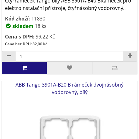
Čtyřrámeček Tango bílý ABB 3901A-B40 BRámeček pro
elektroinstalační přístroje, čtyřnásobný vodorovný..
Kód zboží:
11830
skladem
18 ks
Cena s DPH:
99,22 Kč
Cena bez DPH:
82,00 Kč
ABB Tango 3901A-B20 B rámeček dvojnásobný
vodorovný, bílý