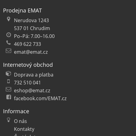
Prodejna EMAT
Nerudova 1243
537 01 Chrudim
Po–Pá: 7.00–16.00
469 622 733
emat@emat.cz
Internetový obchod
Doprava a platba
732 510 041
eshop@emat.cz
facebook.com/EMAT.cz
Informace
O nás
Kontakty