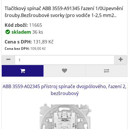
Tlačítkový spínač ABB 3559-A91345 řazení 1/0Upevnění
šrouby.Bezšroubové svorky (pro vodiče 1-2,5 mm2..
Kód zboží:
11665
skladem
36 ks
Cena s DPH:
131,89 Kč
Cena bez DPH:
109,00 Kč
ABB 3559-A02345 přístroj spínače dvojpólového, řazení 2,
bezšroubový