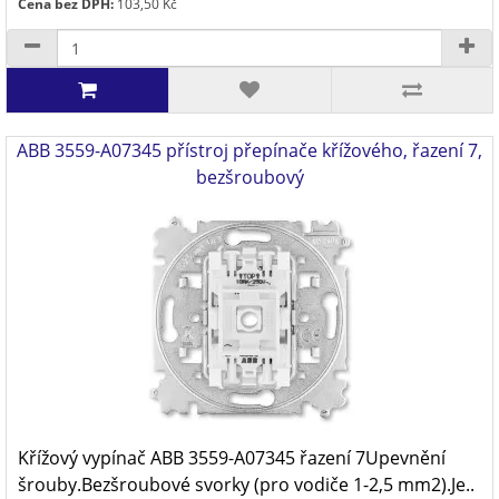
Cena bez DPH:
103,50 Kč
ABB 3559-A07345 přístroj přepínače křížového, řazení 7,
bezšroubový
Křížový vypínač ABB 3559-A07345 řazení 7Upevnění
šrouby.Bezšroubové svorky (pro vodiče 1-2,5 mm2).Je..