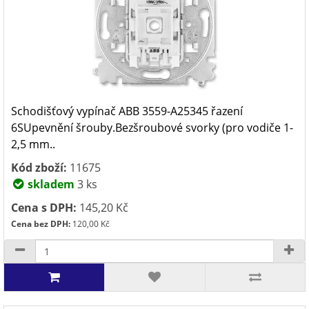
Schodišťový vypínač ABB 3559-A25345 řazení
6SUpevnění šrouby.Bezšroubové svorky (pro vodiče 1-
2,5 mm..
Kód zboží:
11675
skladem
3 ks
Cena s DPH:
145,20 Kč
Cena bez DPH:
120,00 Kč