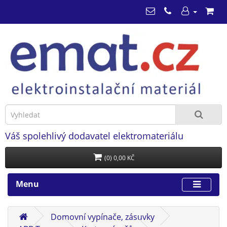
Váš spolehlivý dodavatel elektromateriálu
(0) 0,00 KČ
Menu
Domovní vypínače, zásuvky