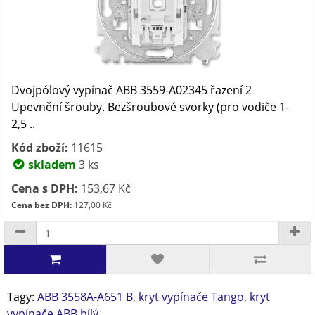
Dvojpólový vypínač ABB 3559-A02345 řazení 2
Upevnění šrouby. Bezšroubové svorky (pro vodiče 1-
2,5 ..
Kód zboží:
11615
skladem
3 ks
Cena s DPH:
153,67 Kč
Cena bez DPH:
127,00 Kč
Tagy:
ABB 3558A-A651 B
,
kryt vypínače Tango
,
kryt
vypínače ABB bílý