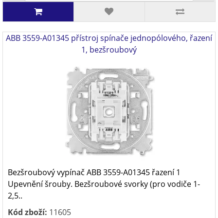
ABB 3559-A01345 přístroj spínače jednopólového, řazení
1, bezšroubový
Bezšroubový vypínač ABB 3559-A01345 řazení 1
Upevnění šrouby. Bezšroubové svorky (pro vodiče 1-
2,5..
Kód zboží:
11605