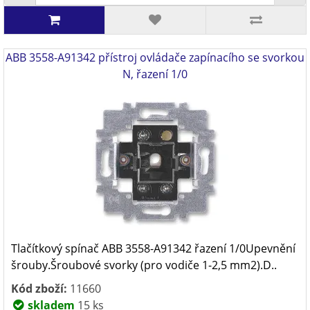
ABB 3558-A91342 přístroj ovládače zapínacího se svorkou
N, řazení 1/0
Tlačítkový spínač ABB 3558-A91342 řazení 1/0Upevnění
šrouby.Šroubové svorky (pro vodiče 1-2,5 mm2).D..
Kód zboží:
11660
skladem
15 ks