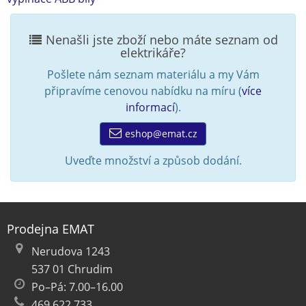
Nenašli jste zboží nebo máte seznam od
elektrikáře?
Pošlete nám seznam materiálu a my Vám
připravíme cenovou nabídku na míru (
více
informací
).
eshop@emat.cz
Uveďte množství a způsob dodání.
Prodejna EMAT
Nerudova 1243
537 01 Chrudim
Po–Pá: 7.00–16.00
469 622 733