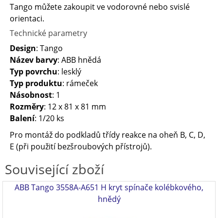
Tango můžete zakoupit ve vodorovné nebo svislé
orientaci.
Technické parametry
Design
: Tango
Název barvy
: ABB hnědá
Typ povrchu
: lesklý
Typ produktu
: rámeček
Násobnost
: 1
Rozměry
: 12 x 81 x 81 mm
Balení
: 1/20 ks
Pro montáž do podkladů třídy reakce na oheň B, C, D,
E (při použití bezšroubových přístrojů).
Související zboží
ABB Tango 3558A-A651 H kryt spínače kolébkového,
hnědý