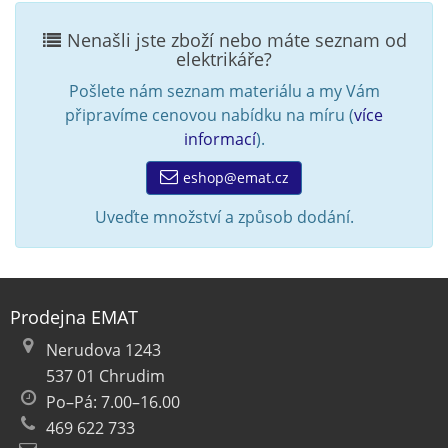
Nenašli jste zboží nebo máte seznam od
elektrikáře?
Pošlete nám seznam materiálu a my Vám
připravíme cenovou nabídku na míru (
více
informací
).
eshop@emat.cz
Uveďte množství a způsob dodání.
Prodejna EMAT
Nerudova 1243
537 01 Chrudim
Po–Pá: 7.00–16.00
469 622 733