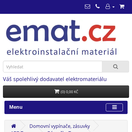
Váš spolehlivý dodavatel elektromateriálu
(0) 0,00 KČ
Menu
Domovní vypínače, zásuvky