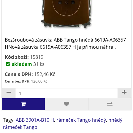
Bezšroubová zásuvka ABB Tango hnědá 6619A-A06357
HNová zásuvka ​6619A-A06357 H ​je přímou náhra..
Kód zboží:
15819
skladem
31 ks
Cena s DPH:
152,46 Kč
Cena bez DPH:
126,00 Kč
Tagy:
ABB 3901A-B10 H
,
rámeček Tango hnědý
,
hnědý
rámeček Tango