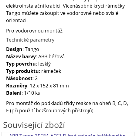
elektroinstalační krabici. Vícenásobné krycí rámečky
Tango můžete zakoupit ve vodorovné nebo svislé
orientaci.
Pro vodorovnou montáž.
Technické parametry
Design
: Tango
Název barvy
: ABB béžová
Typ povrchu
: lesklý
Typ produktu
: rámeček
Násobnost
: 2
Rozměry
: 12 x 152 x 81 mm
Balení
: 1/10 ks
Pro montáž do podkladů třídy reakce na oheň B, C, D,
E (při použití bezšroubových přístrojů).
Související zboží