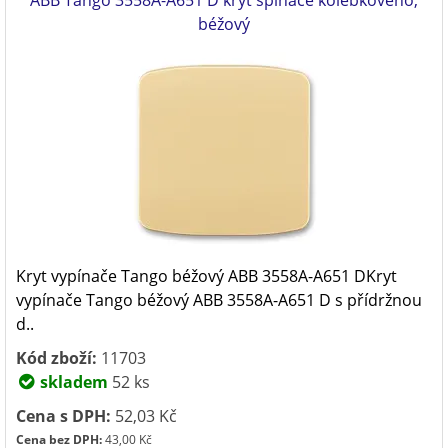
ABB Tango 3558A-A651 D kryt spínače kolébkového,
béžový
Kryt vypínače Tango béžový ABB 3558A-A651 DKryt
vypínače Tango béžový ABB 3558A-A651 D s přídržnou
d..
Kód zboží:
11703
skladem
52 ks
Cena s DPH:
52,03 Kč
Cena bez DPH:
43,00 Kč