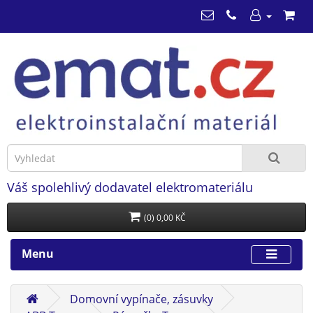
Váš spolehlivý dodavatel elektromateriálu
(0) 0,00 KČ
Menu
Domovní vypínače, zásuvky