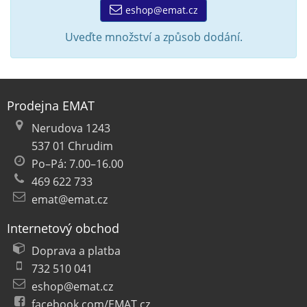
eshop@emat.cz
Uveďte množství a způsob dodání.
Prodejna EMAT
Nerudova 1243
537 01 Chrudim
Po–Pá: 7.00–16.00
469 622 733
emat@emat.cz
Internetový obchod
Doprava a platba
732 510 041
eshop@emat.cz
facebook.com/EMAT.cz