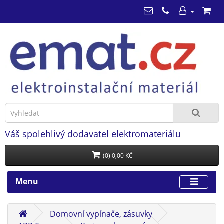
Váš spolehlivý dodavatel elektromateriálu
(0) 0,00 KČ
Menu
Domovní vypínače, zásuvky