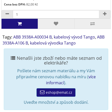
Cena bez DPH:
82,00 Kč
Tagy:
ABB 3938A-A00034 B
,
kabelový vývod Tango
,
ABB
3938A-A106 B
,
kabelová vývodka Tango
Nenašli jste zboží nebo máte seznam od
elektrikáře?
Pošlete nám seznam materiálu a my Vám
připravíme cenovou nabídku na míru (
více
informací
).
eshop@emat.cz
Uveďte množství a způsob dodání.