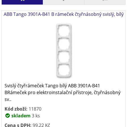
ABB Tango 3901A-B41 B rámeček čtyřnásobný svislý, bílý
Svislý čtyřrámeček Tango bílý ABB 3901A-B41
BRámeček pro elektroinstalační přístroje, čtyřnásobný
sv..
Kód zboží:
11870
skladem
3 ks
Cena s DPH:
99,22 Kč