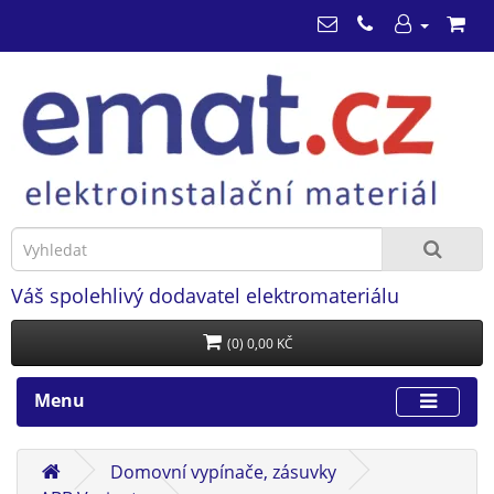
Váš spolehlivý dodavatel elektromateriálu
(0) 0,00 KČ
Menu
Domovní vypínače, zásuvky