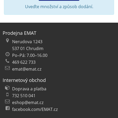
Uveďte množství a způsob dodání.
Prodejna EMAT
Nerudova 1243
537 01 Chrudim
Po–Pá: 7.00–16.00
469 622 733
emat@emat.cz
Internetový obchod
Doprava a platba
732 510 041
eshop@emat.cz
facebook.com/EMAT.cz