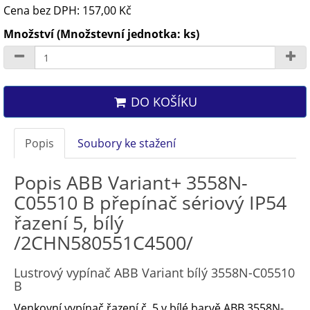
Cena bez DPH: 157,00 Kč
Množství (Množstevní jednotka: ks)
DO KOŠÍKU
Popis
Soubory ke stažení
Popis ABB Variant+ 3558N-
C05510 B přepínač sériový IP54
řazení 5, bílý
/2CHN580551C4500/
Lustrový vypínač ABB Variant bílý 3558N-C05510
B
Venkovní vypínač řazení č. 5 v bílé barvě ABB 3558N-