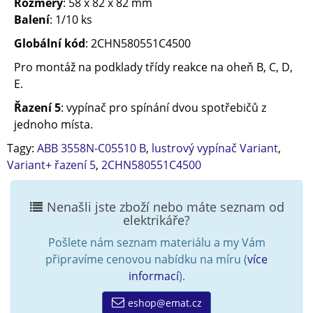
Rozměry
: 58 x 82 x 82 mm
Balení
: 1/10 ks
Globální kód
: 2CHN580551C4500
Pro montáž na podklady třídy reakce na oheň B, C, D,
E.
Řazení 5
: vypínač pro spínání dvou spotřebičů z
jednoho místa.
Tagy:
ABB 3558N-C05510 B
,
lustrový vypínač Variant
,
Variant+ řazení 5
,
2CHN580551C4500
Nenašli jste zboží nebo máte seznam od
elektrikáře?
Pošlete nám seznam materiálu a my Vám
připravíme cenovou nabídku na míru (
více
informací
).
eshop@emat.cz