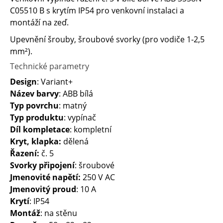
C05510 B s krytím IP54 pro venkovní instalaci a
montáží na zeď.
Upevnění šrouby, šroubové svorky (pro vodiče 1-2,5
mm²).
Technické parametry
Design
: Variant+
Název barvy
: ABB bílá
Typ povrchu
: matný
Typ produktu
: vypínač
Díl kompletace
: kompletní
Kryt, klapka:
dělená
Řazení:
č. 5
Svorky připojení
: šroubové
Jmenovité napětí:
250 V AC
Jmenovitý proud
: 10 A
Krytí
: IP54
Montáž
: na stěnu