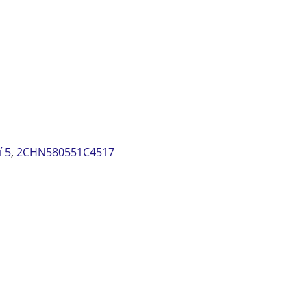
í 5
,
2CHN580551C4517