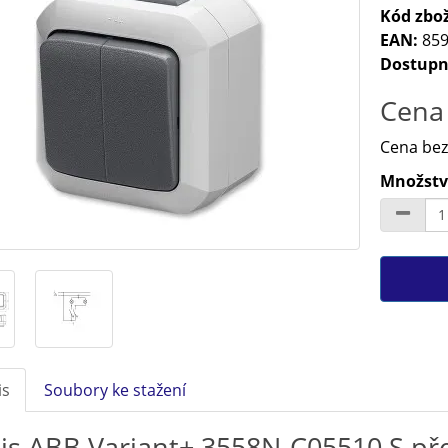
Kód zbož
EAN:
859
Dostupn
Cena 
Cena bez
Množství
is
Soubory ke stažení
is ABB Variant+ 3558N-C05510 S pře