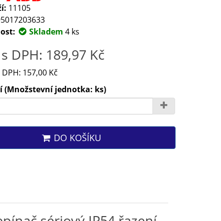
í:
11105
5017203633
ost:
Skladem
4 ks
s DPH: 189,97 Kč
 DPH: 157,00 Kč
 (Množstevní jednotka: ks)
DO KOŠÍKU
pínač sériový IP54 řazení