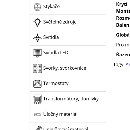
Krytí
:
Stykače
Mont
Rozm
Světelné zdroje
Balen
Globá
Svítidla
Pro mo
Svítidla LED
Řazen
Tagy:
A
Svorky, svorkovnice
Termostaty
Transformátory, tlumivky
Úložný materiál
Upevňovací materiál