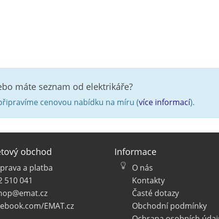
nebo máte seznam od elektrikáře?
řipravíme cenovou nabídku na míru (
více informací
).
etový obchod
Informace
prava a platba
O nás
2 510 041
Kontakty
hop@emat.cz
Časté dotazy
cebook.com/EMAT.cz
Obchodní podmínky
Ochrana osobních údaj