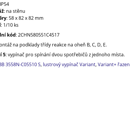
 IP54
áž
: na stěnu
ěry
: 58 x 82 x 82 mm
í
: 1/10 ks
lní kód
: 2CHN580551C4517
ntáž na podklady třídy reakce na oheň B, C, D, E.
í 5
: vypínač pro spínání dvou spotřebičů z jednoho místa.
BB 3558N-C05510 S
,
lustrový vypínač Variant
,
Variant+ řazen