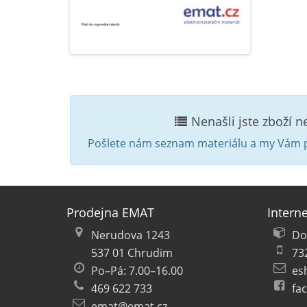
Nenašli jste zboží 
Pošlete nám seznam materiálu a my Vám p
Prodejna EMAT
Intern
Nerudova 1243
Do
537 01 Chrudim
73
Po–Pá: 7.00–16.00
es
469 622 733
fa
emat@emat.cz