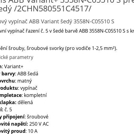
šedý /2CHN580551C4517/
ový vypínač ABB Variant šedý 3558N-C05510 S
ní vypínač řazení č. 5 v šedé barvě ABB 3558N-C05510 S s kr
ní šrouby, šroubové svorky (pro vodiče 1-2,5 mm²).
ické parametry
n
: Variant+
 barvy
: ABB šedá
ovrchu
: matný
roduktu
: vypínač
ompletace
: kompletní
klapka:
dělená
í:
č. 5
y připojení
: šroubové
vité napětí:
250 V AC
vitý proud
: 10 A