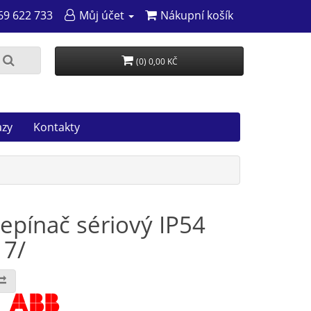
69 622 733
Můj účet
Nákupní košík
(0) 0,00 KČ
azy
Kontakty
epínač sériový IP54
17/
: