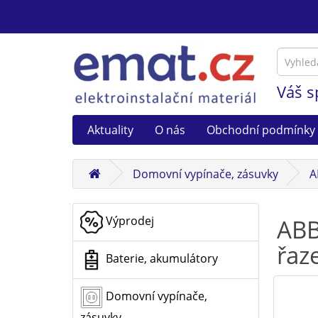
Váš s
Aktuality
O nás
Obchodní podmínky
Domovní vypínače, zásuvky
A
Výprodej
ABB
řaz
Baterie, akumulátory
Domovní vypínače,
zásuvky