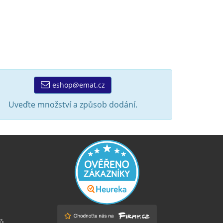
eshop@emat.cz
Uveďte množství a způsob dodání.
ů