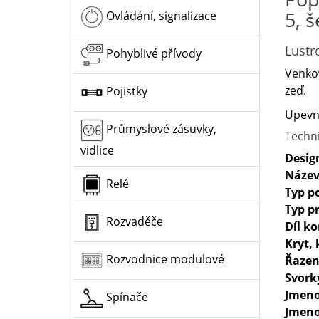
5, 
Ovládání, signalizace
Lustr
Pohyblivé přívody
Venkov
zeď.
Pojistky
Upevně
Průmyslové zásuvky,
Techn
vidlice
Desig
Název
Relé
Typ p
Typ p
Rozvaděče
Díl k
Kryt, 
Rozvodnice modulové
Řazen
Svork
Jmeno
Spínače
Jmeno