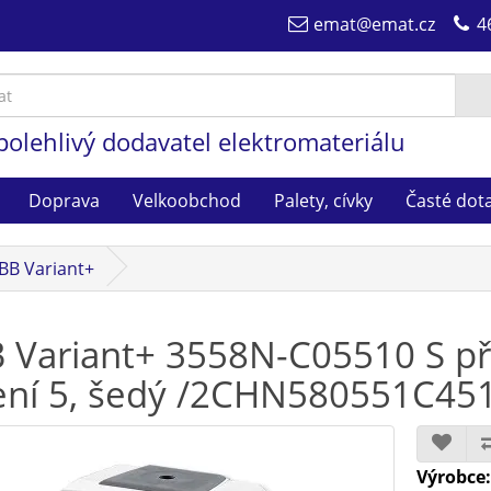
emat@emat.cz
4
polehlivý dodavatel elektromateriálu
Doprava
Velkoobchod
Palety, cívky
Časté dot
BB Variant+
 Variant+ 3558N-C05510 S př
ení 5, šedý /2CHN580551C45
Výrobce