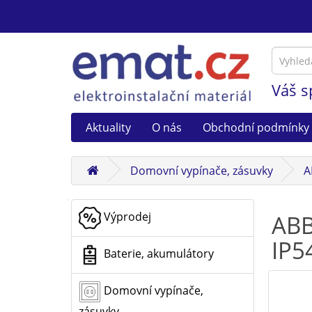
Váš s
Aktuality
O nás
Obchodní podmínky
Domovní vypínače, zásuvky
A
Výprodej
ABB
IP5
Baterie, akumulátory
Domovní vypínače,
zásuvky