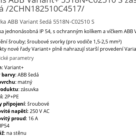
á /2CHN182510C4517/
ka ABB Variant šedá 5518N-C02510 S
a jednonásobná IP 54, s ochranným kolíkem a víčkem ABB 
ní šrouby; šroubové svorky (pro vodiče 1,5-2,5 mm²)
ty nové řady Variant+ plně nahrazují starší provedení Varia
ické parametry
n
: Variant+
 barvy
: ABB šedá
ovrchu
: matný
roduktu
: zásuvka
í:
2P+PE
y připojení
: šroubové
vité napětí:
250 V AC
vitý proud
: 16 A
 IP54
áž
: na stěnu