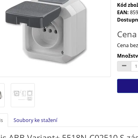
Kód zbož
EAN:
859
Dostupn
Cena 
Cena bez
Množství
is
Soubory ke stažení
is ABB Variant+ 5518N-C02510 S zá