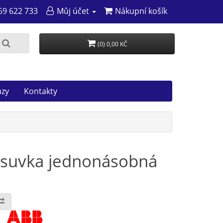
69 622 733
Můj účet
Nákupní košík
(0) 0,00 KČ
azy
Kontakty
ásuvka jednonásobná
: