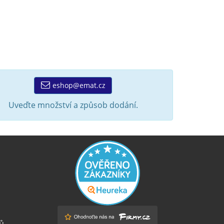
eshop@emat.cz
Uveďte množství a způsob dodání.
ů