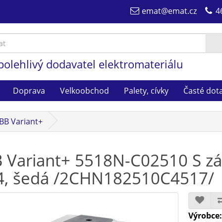
emat@emat.cz
4
polehlivý dodavatel elektromateriálu
Doprava
Velkoobchod
Palety, cívky
Časté dot
BB Variant+
 Variant+ 5518N-C02510 S z
4, šedá /2CHN182510C4517/
Výrobce