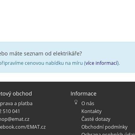
nebo máte seznam od elektrikáře?
řipravíme cenovou nabídku na míru (
více informací
).
etový obchod
Informace
prava a platba
O nás
2 510 041
Kontakty
hop@emat.cz
Časté dotazy
cebook.com/EMAT.cz
Obchodní podmínky
Ochrana osobních údaj