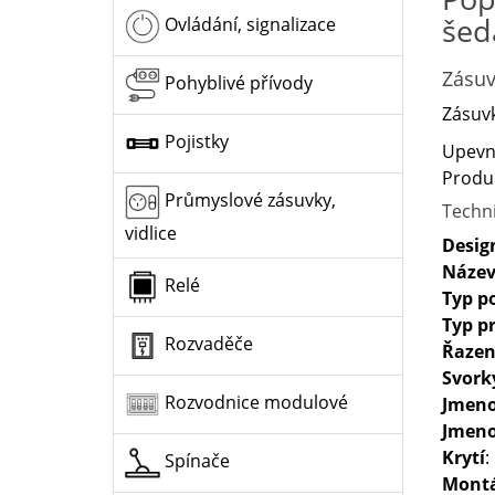
šed
Ovládání, signalizace
Zásuv
Pohyblivé přívody
Zásuvk
Pojistky
Upevně
Produk
Průmyslové zásuvky,
Techn
vidlice
Desig
Název
Relé
Typ p
Typ p
Rozvaděče
Řazen
Svork
Rozvodnice modulové
Jmeno
Jmeno
Krytí
:
Spínače
Mont