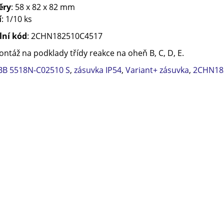
ěry
: 58 x 82 x 82 mm
í
: 1/10 ks
lní kód
: 2CHN182510C4517
ntáž na podklady třídy reakce na oheň B, C, D, E.
BB 5518N-C02510 S
,
zásuvka IP54
,
Variant+ zásuvka
,
2CHN18