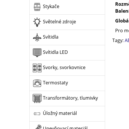
Rozm
Stykače
Balen
Globá
Světelné zdroje
Pro mo
Svítidla
Tagy:
A
Svítidla LED
Svorky, svorkovnice
Termostaty
Transformátory, tlumivky
Úložný materiál
Upevňovací materiál