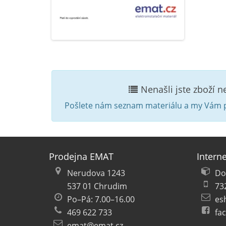
Nenašli jste zboží 
Pošlete nám seznam materiálu a my Vám p
Prodejna EMAT
Intern
Nerudova 1243
Do
537 01 Chrudim
73
Po–Pá: 7.00–16.00
es
469 622 733
fa
emat@emat.cz