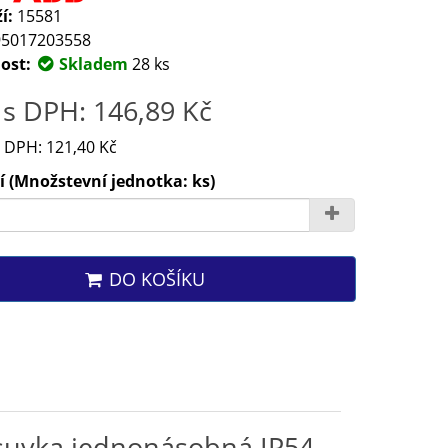
í:
15581
5017203558
ost:
Skladem
28 ks
s DPH: 146,89 Kč
 DPH: 121,40 Kč
 (Množstevní jednotka: ks)
DO KOŠÍKU
suvka jednonásobná IP54,