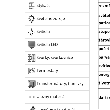
Stykače
rozmě
světe
Světelné zdroje
patic
stupeň
Svítidla
žárov
Svítidla LED
počet
barva 
Svorky, svorkovnice
svítiv
Termostaty
energ
život
Transformátory, tlumivky
Úložný materiál
další 
Upevňovací materiál