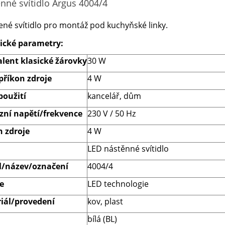
nné svítidlo Argus 4004/4
ené svítidlo pro montáž pod kuchyňské linky.
ické parametry:
alent klasické žárovky
30 W
příkon zdroje
4 W
použití
kancelář, dům
zní napětí/frekvence
230 V / 50 Hz
n zdroje
4 W
LED nástěnné svítidlo
/název/označení
4004/4
e
LED technologie
iál/provedení
kov, plast
bílá (BL)