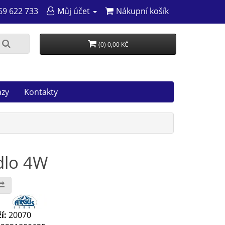
69 622 733
Můj účet
Nákupní košík
(0) 0,00 KČ
azy
Kontakty
dlo 4W
:
í:
20070