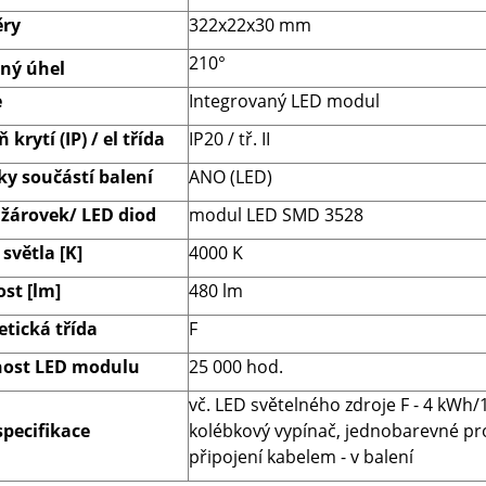
ry
322x22x30 mm
210°
lný úhel
e
Integrovaný LED modul
 krytí (IP) / el třída
IP20 / tř. II
ky součástí balení
ANO (LED)
 žárovek/ LED diod
modul LED SMD 3528
světla [K]
4000 K
ost [lm]
480 lm
etická třída
F
nost LED modulu
25 000 hod.
vč. LED světelného zdroje F - 4 kWh
specifikace
kolébkový vypínač, jednobarevné pr
připojení kabelem - v balení