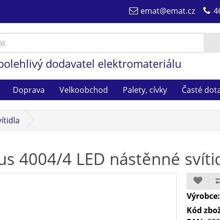
emat@emat.cz
4
polehlivý dodavatel elektromateriálu
Doprava
Velkoobchod
Palety, cívky
Časté dot
ítidla
us 4004/4 LED nástěnné svíti
Výrobce
Kód zbož