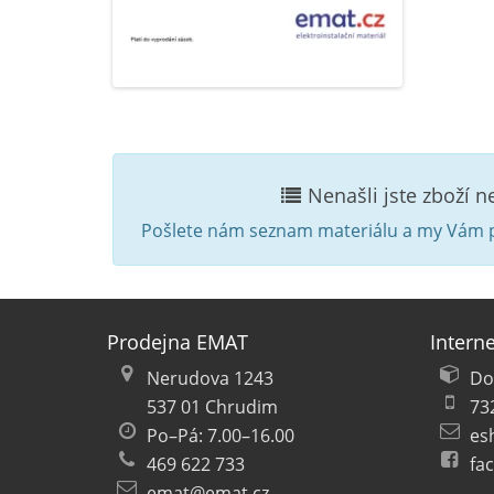
Nenašli jste zboží 
Pošlete nám seznam materiálu a my Vám p
Prodejna EMAT
Intern
Nerudova 1243
Do
537 01 Chrudim
73
Po–Pá: 7.00–16.00
es
469 622 733
fa
emat@emat.cz