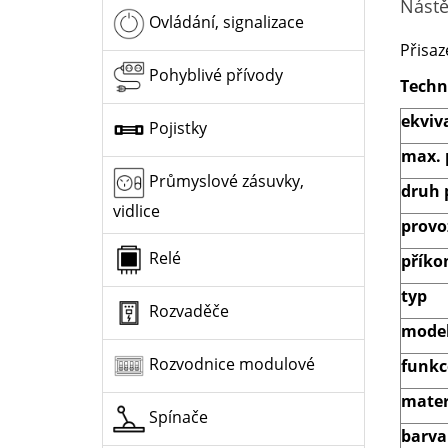
Nástě
Ovládání, signalizace
Přisaz
Pohyblivé přívody
Techn
ekviv
Pojistky
max. 
Průmyslové zásuvky,
druh 
vidlice
provo
Relé
příko
typ
Rozvaděče
model
Rozvodnice modulové
funkc
mater
Spínače
barva