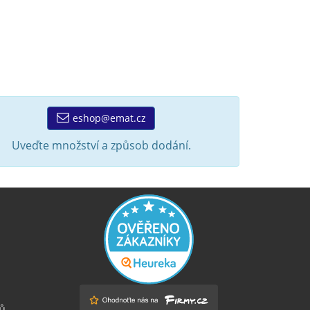
eshop@emat.cz
Uveďte množství a způsob dodání.
ů