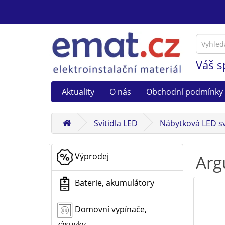
Váš s
Aktuality
O nás
Obchodní podmínky
Svítidla LED
Nábytková LED sv
Výprodej
Arg
Baterie, akumulátory
Domovní vypínače,
zásuvky