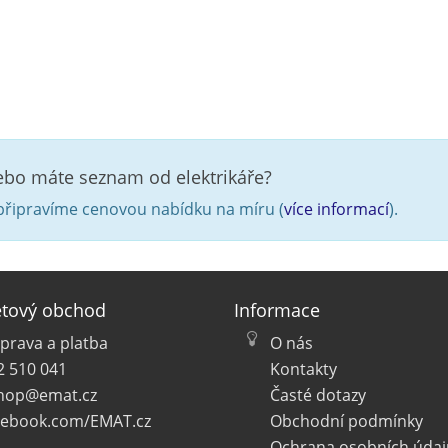
nebo máte seznam od elektrikáře?
řipravíme cenovou nabídku na míru (
více informací
).
etový obchod
Informace
prava a platba
O nás
2 510 041
Kontakty
hop@emat.cz
Časté dotazy
cebook.com/EMAT.cz
Obchodní podmínky
Ochrana osobních údaj