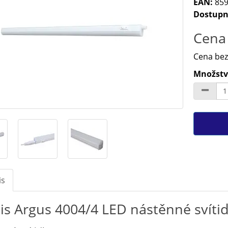
EAN:
859
Dostupn
Cena 
Cena bez
Množství
is
is Argus 4004/4 LED nástěnné svíti