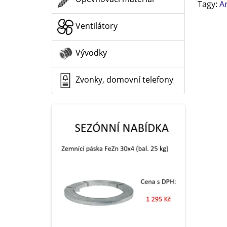
Tagy:
A
Ventilátory
Vývodky
Zvonky, domovní telefony