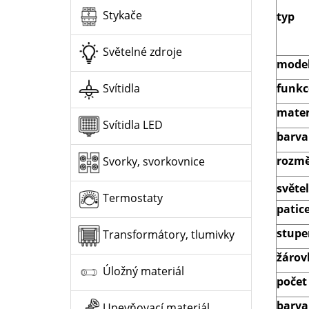
Stykače
typ
Světelné zdroje
model
funkc
Svítidla
mater
Svítidla LED
barva
rozmě
Svorky, svorkovnice
světe
Termostaty
patic
stupeň
Transformátory, tlumivky
žárov
Úložný materiál
počet
barva 
Upevňovací materiál