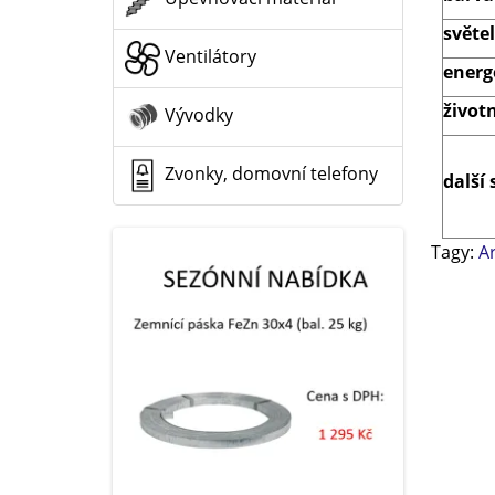
světel
Ventilátory
energ
život
Vývodky
Zvonky, domovní telefony
další 
Tagy:
A