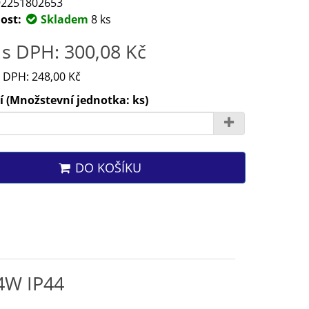
2251802653
ost:
Skladem
8 ks
s DPH: 300,08 Kč
 DPH: 248,00 Kč
 (Množstevní jednotka: ks)
DO KOŠÍKU
14W IP44