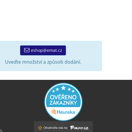
eshop@emat.cz
Uveďte množství a způsob dodání.
ů