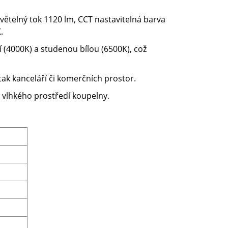
světelný tok 1120 lm, CCT nastavitelná barva
K.
lní (4000K) a studenou bílou (6500K), což
tak kanceláří či komerčních prostor.
do vlhkého prostředí koupelny.