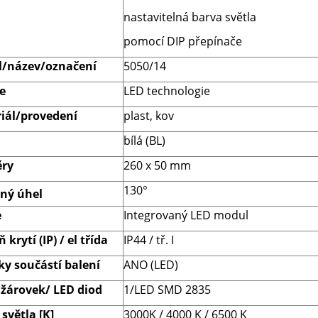
nastavitelná barva světla
pomocí DIP přepínače
/název/označení
5050/14
e
LED technologie
iál/provedení
plast, kov
bílá (BL)
ry
260 x 50
mm
130°
lný úhel
e
Integrovaný LED modul
 krytí (IP) / el třída
IP44 / tř. I
ky součástí balení
ANO (LED)
 žárovek/ LED diod
1/
LED SMD 2835
světla [K]
3000K / 4000
K / 6500 K