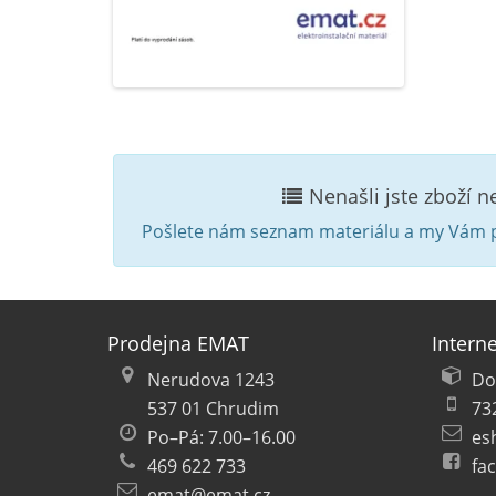
Nenašli jste zboží 
Pošlete nám seznam materiálu a my Vám p
Prodejna EMAT
Intern
Nerudova 1243
Do
537 01 Chrudim
73
Po–Pá: 7.00–16.00
es
469 622 733
fa
emat@emat.cz