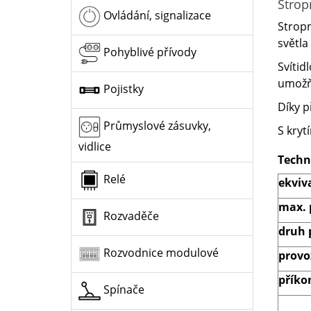
Strop
Ovládání, signalizace
Stropn
světla
Pohyblivé přívody
Svítid
umožňu
Pojistky
Díky p
Průmyslové zásuvky,
S kryt
vidlice
Techn
Relé
ekviv
max. 
Rozvaděče
druh 
Rozvodnice modulové
provo
příko
Spínače