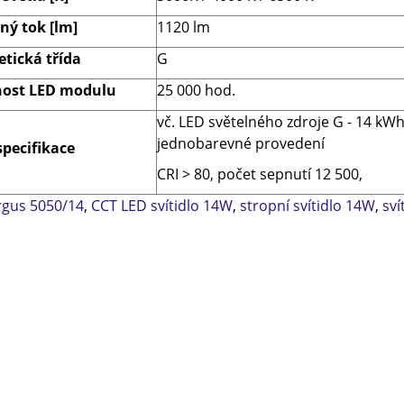
ný tok [lm]
1120 lm
etická třída
G
nost LED modulu
25 000 hod.
vč. LED světelného zdroje G - 14 kW
jednobarevné provedení
specifikace
CRI > 80, počet sepnutí 12 500,
rgus 5050/14
,
CCT LED svítidlo 14W
,
stropní svítidlo 14W
,
sví