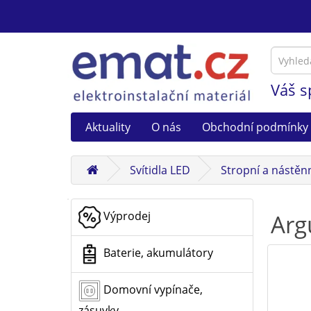
Váš s
Aktuality
O nás
Obchodní podmínky
Svítidla LED
Stropní a nástěnn
Výprodej
Arg
Baterie, akumulátory
Domovní vypínače,
zásuvky