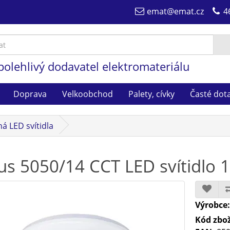
emat@emat.cz
4
polehlivý dodavatel elektromateriálu
Doprava
Velkoobchod
Palety, cívky
Časté dot
á LED svítidla
us 5050/14 CCT LED svítidlo 
Výrobce
Kód zbož