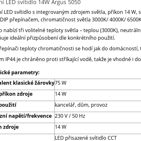
ní LED svítidlo 14W Argus 5050
í LED svítidlo s integrovaným zdrojem světla, příkon 14 W, 
 DIP přepínačem, chromatičnost světla 3000K/ 4000K/ 6500
lo nabízí tři volitelné teploty světla – teplou (3000K), neutrá
je ideální přizpůsobení dle konkrétního použití.
řepínači teploty chromatičnosti se hodí jak do domácností, 
ím IP44 je chráněno proti stříkající vodě, takže je vhodné i 
ické parametry:
alent klasické žárovky
75
W
příkon zdroje
14
W
použití
kancelář, dům, provoz
zní napětí/frekvence
230
V / 50 Hz
n zdroje
14
W
LED přisazené svítidlo CCT