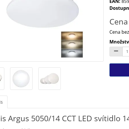
EAN:
859
Dostupn
Cena 
Cena bez
Množství
is
is Argus 5050/14 CCT LED svítidlo 