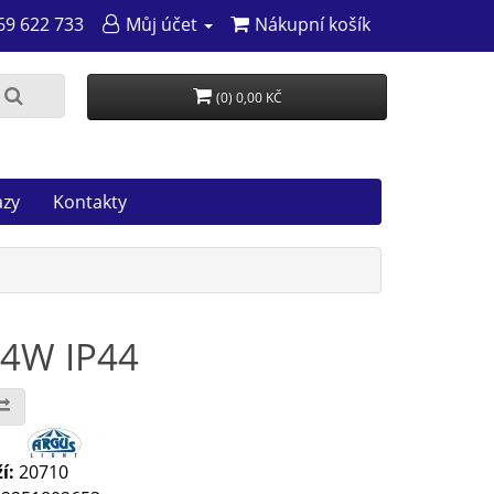
69 622 733
Můj účet
Nákupní košík
(0) 0,00 KČ
azy
Kontakty
14W IP44
:
í:
20710