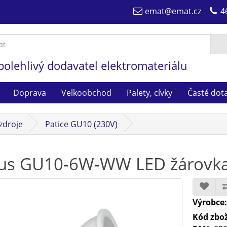
emat@emat.cz
4
polehlivý dodavatel elektromateriálu
Doprava
Velkoobchod
Palety, cívky
Časté dot
zdroje
Patice GU10 (230V)
us GU10-6W-WW LED žárovk
Výrobce
Kód zbož