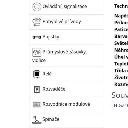
Techn
Ovládání, signalizace
Napět
Pohyblivé přívody
Příko
Patic
Barva
Pojistky
Světe
Náhra
Průmyslové zásuvky,
Úhel 
vidlice
Teplo
Třída 
Relé
Život
Rozm
Rozvaděče
Souv
Rozvodnice modulové
LH-GZ10
Spínače