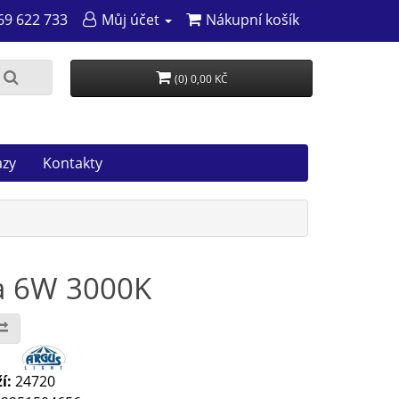
69 622 733
Můj účet
Nákupní košík
(0) 0,00 KČ
azy
Kontakty
a 6W 3000K
:
í:
24720