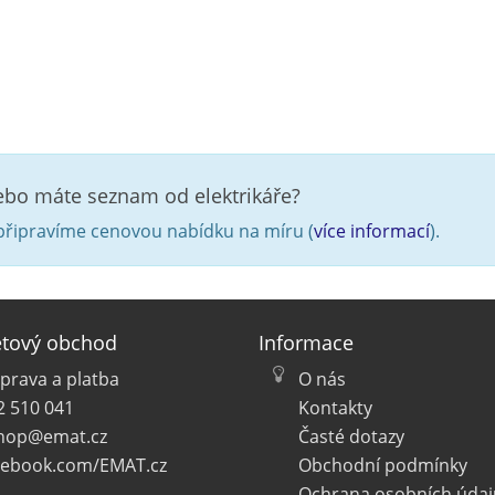
nebo máte seznam od elektrikáře?
řipravíme cenovou nabídku na míru (
více informací
).
etový obchod
Informace
prava a platba
O nás
2 510 041
Kontakty
hop@emat.cz
Časté dotazy
cebook.com/EMAT.cz
Obchodní podmínky
Ochrana osobních údaj