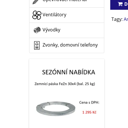
D
Ventilátory
Tagy:
A
Vývodky
Zvonky, domovní telefony