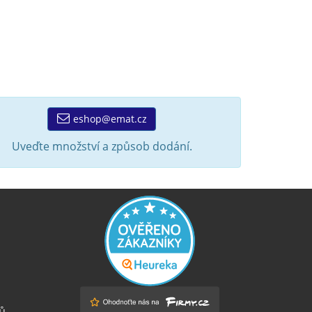
eshop@emat.cz
Uveďte množství a způsob dodání.
ů