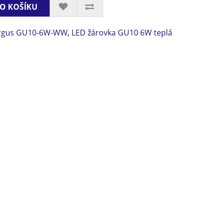
O KOŠÍKU
rgus GU10-6W-WW
,
LED žárovka GU10 6W teplá