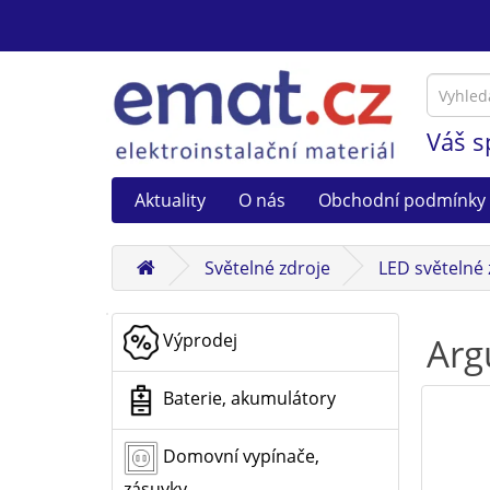
Váš s
Aktuality
O nás
Obchodní podmínky
Světelné zdroje
LED světelné 
Výprodej
Arg
Baterie, akumulátory
Domovní vypínače,
zásuvky