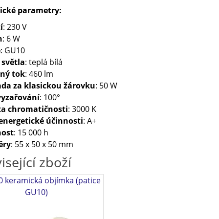
ické parametry:
í
: 230 V
n
: 6 W
e
: GU10
 světla
: teplá bílá
lný tok
: 460 lm
da za klasickou žárovku
: 50 W
vyzařování
: 100°
ta chromatičnosti
: 3000 K
energetické účinnosti
: A+
nost
: 15 000 h
ěry
: 55 x 50 x 50 mm
isející zboží
 keramická objímka (patice
GU10)