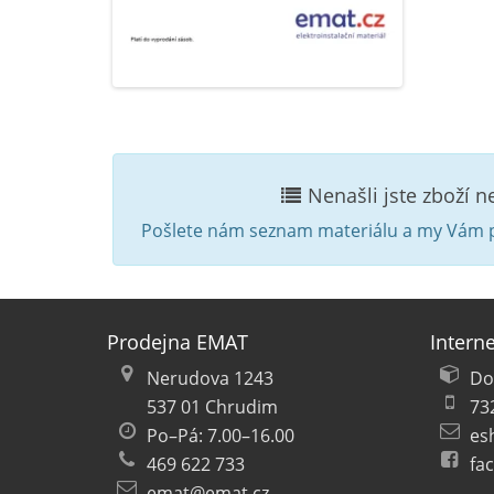
Nenašli jste zboží 
Pošlete nám seznam materiálu a my Vám p
Prodejna EMAT
Intern
Nerudova 1243
Do
537 01 Chrudim
73
Po–Pá: 7.00–16.00
es
469 622 733
fa
emat@emat.cz