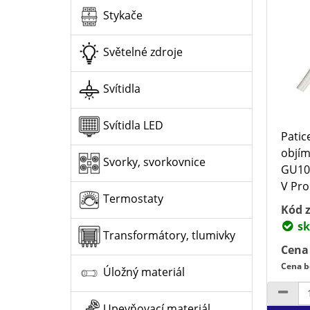
Stykače
Světelné zdroje
Svítidla
Svítidla LED
Pati
objím
Svorky, svorkovnice
GU10 
V Prou
Termostaty
Kód z
sk
Transformátory, tlumivky
Cena
Cena b
Úložný materiál
Upevňovací materiál