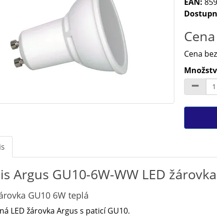
EAN:
859
Dostupn
Cena 
Cena bez
Množství
is
is Argus GU10-6W-WW LED žárovka
árovka GU10 6W teplá
á LED žárovka Argus s paticí GU10.