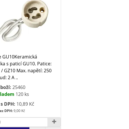
ce GU10Keramická
ka s paticí GU10. Patice:
/ GZ10 Max. napětí: 250
d: 2 A ..
boží:
25460
ladem
120 ks
 s DPH:
10,89 Kč
ez DPH:
9,00 Kč