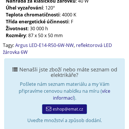
Náhrada za klasickou žárovku
: 40 W
Úhel vyzařování
: 120°
Teplota chromatičnosti
: 4000 K
Třída energetické účinnosti
: F
Životnost
: 30 000 h
Rozměry
: 87 x 50 x 50 mm
Tagy:
Argus LED-E14-R50-6W-NW
,
reflektorová LED
žárovka 6W
Nenašli jste zboží nebo máte seznam od
elektrikáře?
Pošlete nám seznam materiálu a my Vám
připravíme cenovou nabídku na míru (
více
informací
).
eshop@emat.cz
Uveďte množství a způsob dodání.