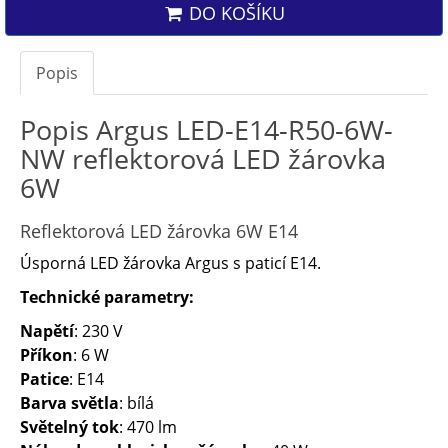
DO KOŠÍKU
Popis
Popis Argus LED-E14-R50-6W-
NW reflektorová LED žárovka
6W
Reflektorová LED žárovka 6W E14
Úsporná LED žárovka Argus s paticí E14.
Technické parametry:
Napětí
: 230 V
Příkon
: 6 W
Patice
: E14
Barva světla
: bílá
Světelný tok
: 470 lm