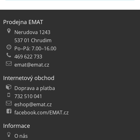
Prodejna EMAT
Nerudova 1243
537 01 Chrudim
Po–Pá: 7.00–16.00
469 622 733
emat@emat.cz
Internetový obchod
Doprava a platba
732 510 041
eshop@emat.cz
facebook.com/EMAT.cz
Informace
O nás