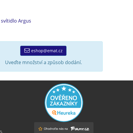
,
svítidlo Argus
eshop@emat.cz
Uveďte množství a způsob dodání.
ů