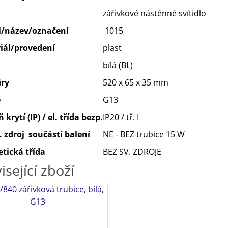
zářivkové nástěnné svítidlo
/název/označení
1015
iál/provedení
plast
bílá (BL)
ry
520 x 65 x 35 mm
e
G13
 krytí (IP) / el. třída bezp.
IP20 / tř. I
. zdroj součástí balení
NE - BEZ trubice 15 W
tická třída
BEZ SV. ZDROJE
isející zboží
840 zářivková trubice, bílá,
G13