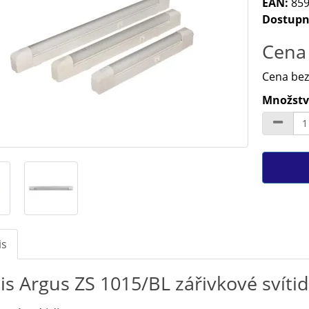
EAN:
859
Dostupn
Cena 
Cena bez
Množství
is
is Argus ZS 1015/BL zářivkové svítid