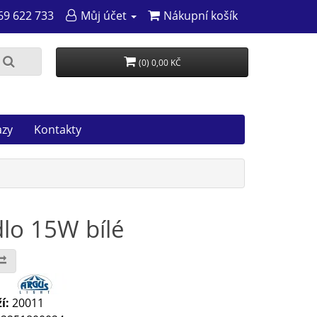
69 622 733
Můj účet
Nákupní košík
(0) 0,00 KČ
azy
Kontakty
dlo 15W bílé
:
í:
20011