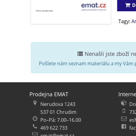
D
Tagy:
A
Nenašli jste zboží 
Pošlete nám seznam materiálu a my Vám p
Prodejna EMAT
Intern
Nerudova 1243
Do
537 01 Chrudim
73
Po–Pá: 7.00–16.00
es
469 622 733
fa
emat@emat.cz