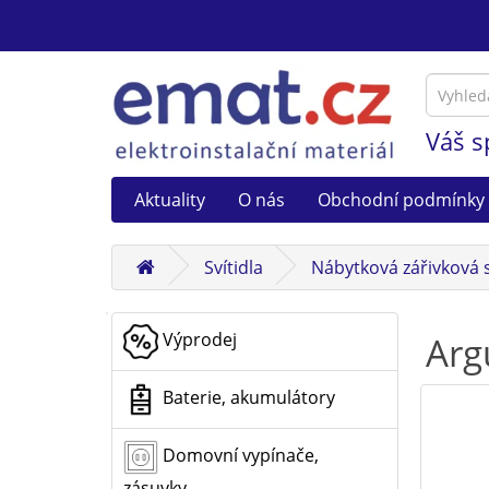
Váš s
Aktuality
O nás
Obchodní podmínky
Svítidla
Nábytková zářivková s
Výprodej
Arg
Baterie, akumulátory
Domovní vypínače,
zásuvky