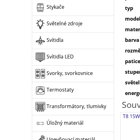
Stykače
typ
model
Světelné zdroje
mater
barva
Svítidla
rozmě
Svítidla LED
patic
stupeň
Svorky, svorkovnice
světel
Termostaty
energe
Souv
Transformátory, tlumivky
T8 15W/
Úložný materiál
Upevňovací materiál