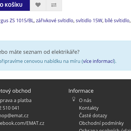
O KOŠÍKU
rgus ZS 1015/BL
,
zářivkové svítidlo
,
svítidlo 15W
,
bílé svítidlo
nebo máte seznam od elektrikáře?
řipravíme cenovou nabídku na míru (
více informací
).
etový obchod
Informace
prava a platba
O nás
2 510 041
Kontakty
hop@emat.cz
Časté dotazy
cebook.com/EMAT.cz
Obchodní podmínky
Ochrana osobních údaj