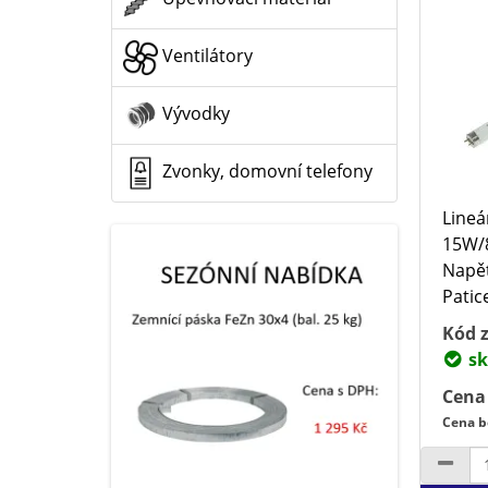
Ventilátory
Vývodky
Zvonky, domovní telefony
Lineá
15W/8
Napět
Patic
Kód z
sk
Cena
Cena b