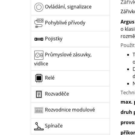
Zářiv
Ovládání, signalizace
Zářivk
Argus
Pohyblivé přívody
o klas
rozmě
Pojistky
Použit
T
Průmyslové zásuvky,
o
vidlice
D
d
Relé
N
Techn
Rozvaděče
max. 
Rozvodnice modulové
druh 
provo
Spínače
příko