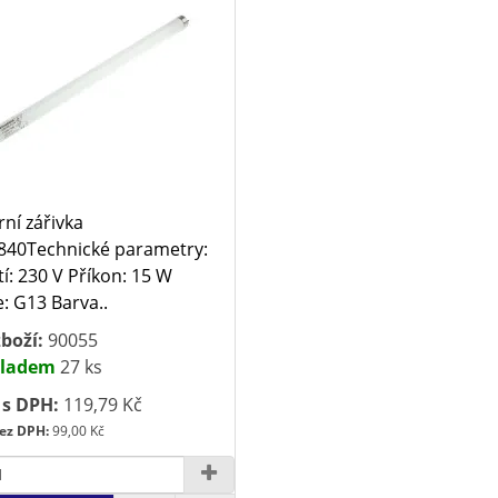
rní zářivka
40Technické parametry:
í: 230 V Příkon: 15 W
e: G13 Barva..
boží:
90055
ladem
27 ks
 s DPH:
119,79 Kč
ez DPH:
99,00 Kč