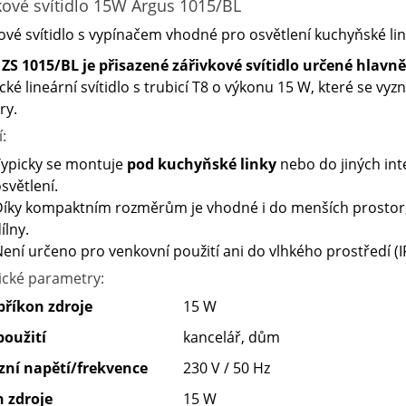
kové svítidlo 15W Argus 1015/BL
ové svítidlo s vypínačem vhodné pro osvětlení kuchyňské lin
 ZS 1015/BL je přisazené zářivkové svítidlo určené hlav
ické lineární svítidlo s trubicí T8 o výkonu 15 W, které se 
ry.
í:
ypicky se montuje
pod kuchyňské linky
nebo do jiných inte
světlení.
íky kompaktním rozměrům je vhodné i do menších prostor,
ílny.
ení určeno pro venkovní použití ani do vlhkého prostředí (I
ické parametry:
příkon zdroje
15 W
použití
kancelář, dům
zní napětí/frekvence
230 V / 50 Hz
n zdroje
15 W