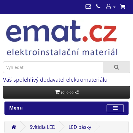
Váš spolehlivý dodavatel elektromateriálu
(0) 0,00 KČ
Menu
Svítidla LED
LED pásky