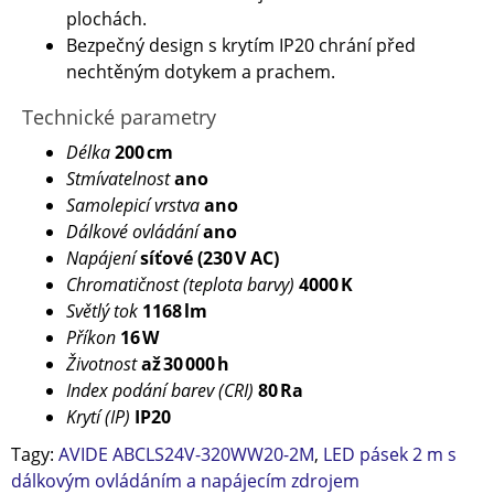
plochách.
Bezpečný design s krytím IP20 chrání před
nechtěným dotykem a prachem.
Technické parametry
Délka
200 cm
Stmívatelnost
ano
Samolepicí vrstva
ano
Dálkové ovládání
ano
Napájení
síťové (230 V AC)
Chromatičnost (teplota barvy)
4000 K
Světlý tok
1168 lm
Příkon
16 W
Životnost
až 30 000 h
Index podání barev (CRI)
80 Ra
Krytí (IP)
IP20
Tagy:
AVIDE ABCLS24V-320WW20-2M
,
LED pásek 2 m s
dálkovým ovládáním a napájecím zdrojem