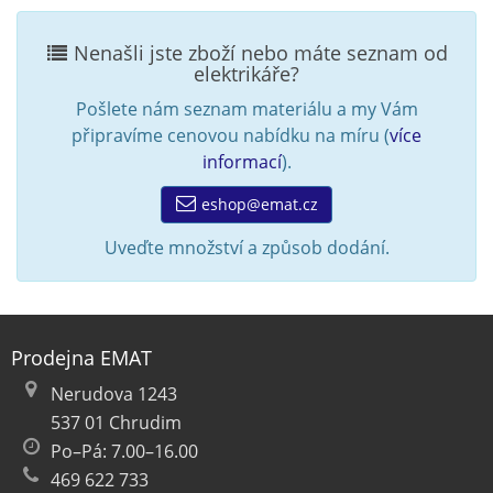
Nenašli jste zboží nebo máte seznam od
elektrikáře?
Pošlete nám seznam materiálu a my Vám
připravíme cenovou nabídku na míru (
více
informací
).
eshop@emat.cz
Uveďte množství a způsob dodání.
Prodejna EMAT
Nerudova 1243
537 01 Chrudim
Po–Pá: 7.00–16.00
469 622 733