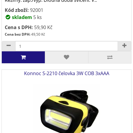
Režimy: zap./vyp. Dlouhá doba svícení. V..
Kód zboží:
92001
skladem
5 ks
Cena s DPH:
59,90 Kč
Cena bez DPH:
49,50 Kč
Konnoc S-2210 čelovka 3W COB 3xAAA