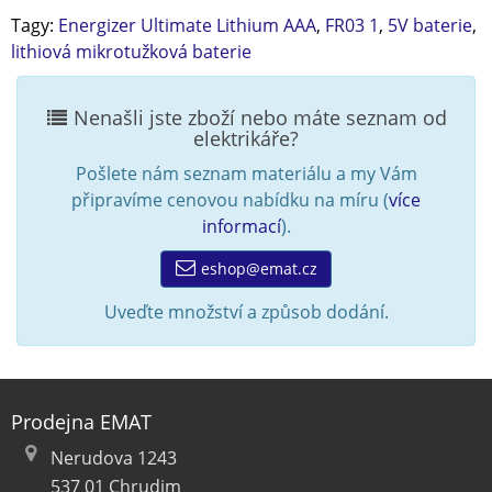
Tagy:
Energizer Ultimate Lithium AAA
,
FR03 1
,
5V baterie
,
lithiová mikrotužková baterie
Nenašli jste zboží nebo máte seznam od
elektrikáře?
Pošlete nám seznam materiálu a my Vám
připravíme cenovou nabídku na míru (
více
informací
).
eshop@emat.cz
Uveďte množství a způsob dodání.
Prodejna EMAT
Nerudova 1243
537 01 Chrudim