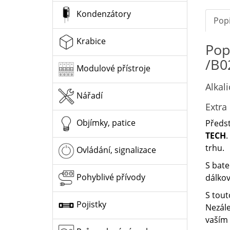
Kondenzátory
Pop
Krabice
Pop
/B0
Modulové přístroje
Alkal
Nářadí
Extra 
Objímky, patice
Předs
TECH
.
trhu.
Ovládání, signalizace
S bat
Pohyblivé přívody
dálkov
S tout
Pojistky
Nezále
vaším