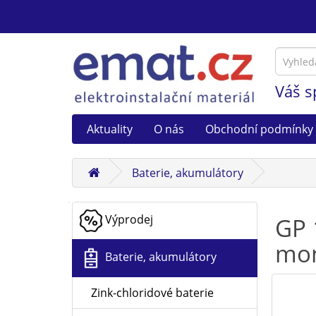
Váš s
Aktuality
O nás
Obchodní podmínky
Baterie, akumulátory
Výprodej
GP 
mon
Baterie, akumulátory
Zink-chloridové baterie