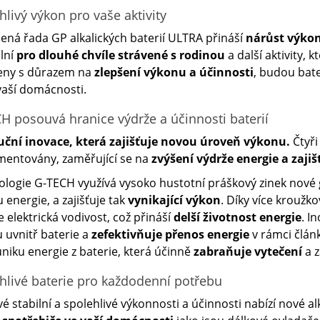
hlivý výkon pro vaše aktivity
ená řada GP alkalických baterií ULTRA přináší
nárůst výkon
ální
pro dlouhé chvíle strávené s rodinou
a další aktivity, k
eny s důrazem na
zlepšení výkonu a účinnosti
, budou bat
aší domácnosti.
H posouvá hranice výdrže a účinnosti baterií
uční inovace, která zajišťuje novou úroveň výkonu.
Čtyři
mentovány, zaměřující se na
zvýšení výdrže energie a zajiš
logie G-TECH využívá vysoko hustotní práškový zinek nové 
 energie, a zajišťuje tak
vynikající výkon
. Díky více kroužk
e elektrická vodivost, což přináší
delší životnost energie
. I
 uvnitř baterie a
zefektivňuje přenos energie
v rámci člán
úniku energie z baterie, která účinně
zabraňuje vytečení
a z
hlivé baterie pro každodenní potřebu
vé stabilní a spolehlivé výkonnosti a účinnosti nabízí nové 