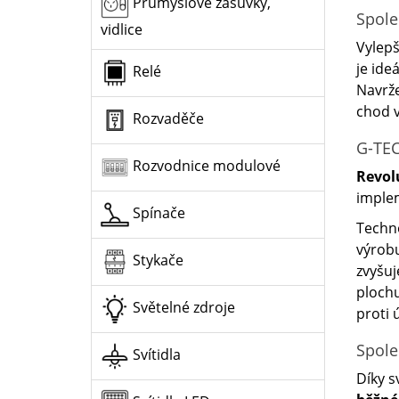
Průmyslové zásuvky,
Spole
vidlice
Vylepš
je ide
Relé
Navrž
chod v
Rozvaděče
G-TEC
Rozvodnice modulové
Revol
imple
Spínače
Techno
výrobu
Stykače
zvyšuj
plochu
Světelné zdroje
proti 
Spole
Svítidla
Díky s