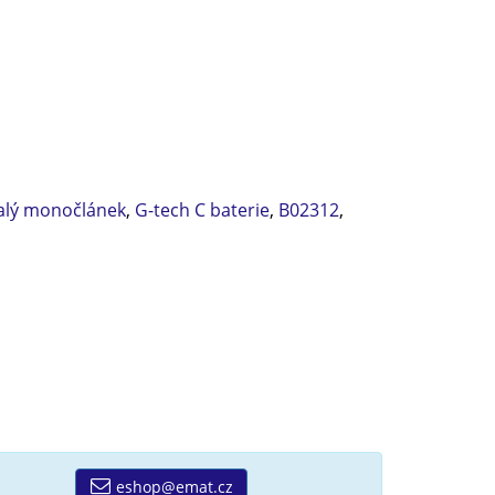
malý monočlánek
,
G-tech C baterie
,
B02312
,
eshop@emat.cz