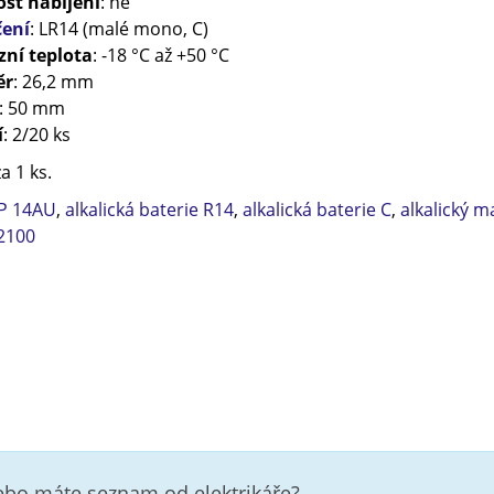
st nabíjení
: ne
ení
: LR14 (malé mono, C)
zní teplota
: -18 °C až +50 °C
ěr
: 26,2 mm
: 50 mm
í
: 2/20 ks
a 1 ks.
P 14AU
,
alkalická baterie R14
,
alkalická baterie C
,
alkalický 
2100
nebo máte seznam od elektrikáře?