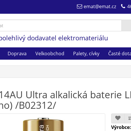
emat@emat.cz
4
polehlivý dodavatel elektromateriálu
Doprava
Velkoobchod
Palety, cívky
Časté dot
14AU Ultra alkalická baterie 
o) /B02312/
Výrobce