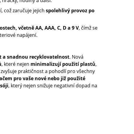
 hračky, hodiny a další.
, což zaručuje jejich
spolehlivý provoz po
ostech, včetně AA, AAA, C, D a 9 V
, čímž se
teriové napájení.
t a snadnou recyklovatelnost
. Nová
ů
, které nejen
minimalizují použití plastů
,
e zvyšuje praktičnost a pohodlí pro všechny
čem pro vaše nové nebo již použité
sóji
, který nejen snižuje negativní dopad na