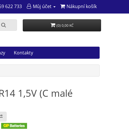
69 622 733
Můj účet
Nákupní košík
(0) 0,00 KČ
azy
Kontakty
LR14 1,5V (C malé
: