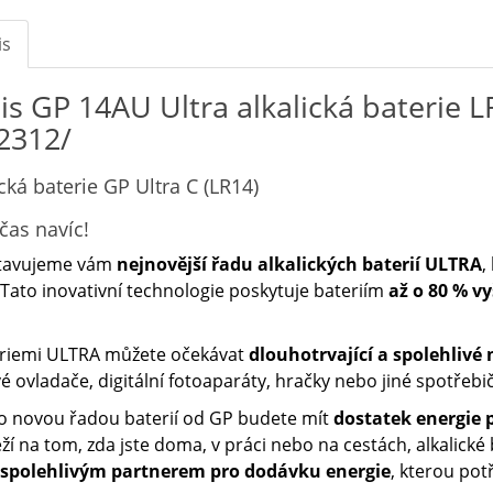
is
is GP 14AU Ultra alkalická baterie 
2312/
ická baterie GP Ultra C (LR14)
čas navíc!
tavujeme vám
nejnovější řadu alkalických baterií ULTRA
,
 Tato inovativní technologie poskytuje bateriím
až o 80 % v
eriemi ULTRA můžete očekávat
dlouhotrvající a spolehlivé
é ovladače, digitální fotoaparáty, hračky nebo jiné spotřebič
o novou řadou baterií od GP budete mít
dostatek energie p
ží na tom, zda jste doma, v práci nebo na cestách, alkalické
spolehlivým partnerem pro dodávku energie
, kterou pot