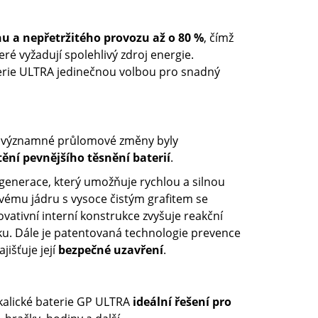
u a nepřetržitého provozu až o 80 %
, čímž
teré vyžadují spolehlivý zdroj energie.
erie ULTRA jedinečnou volbou pro snadný
 významné průlomové změny byly
tění pevnějšího těsnění baterií
.
generace, který umožňuje rychlou a silnou
ovému jádru s vysoce čistým grafitem se
novativní interní konstrukce zvyšuje reakční
ku. Dále je patentovaná technologie prevence
ajišťuje její
bezpečné uzavření
.
alkalické baterie GP ULTRA
ideální řešení pro