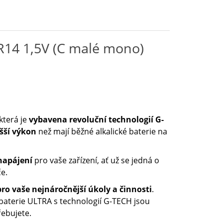
LR14 1,5V (C malé mono)
 která je
vybavena revoluční technologií G-
yšší výkon
než mají běžné alkalické baterie na
 napájení
pro vaše zařízení, ať už se jedná o
e.
ro vaše nejnáročnější úkoly a činnosti
.
 baterie ULTRA s technologií G-TECH jsou
řebujete.