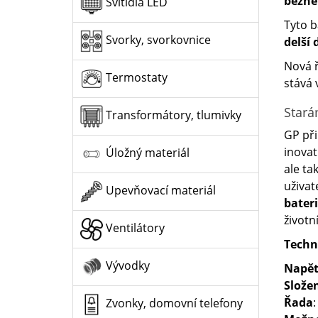
běžné
Svítidla LED
Tyto b
Svorky, svorkovnice
delší
Nová ř
Termostaty
stává 
Stará
Transformátory, tlumivky
GP př
inovat
Úložný materiál
ale ta
uživat
Upevňovací materiál
bater
životn
Ventilátory
Techn
Vývodky
Napět
Slože
Řada
:
Zvonky, domovní telefony