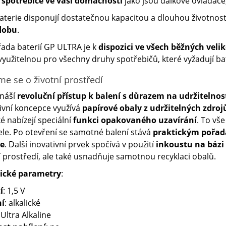
 spotřebiče ve vaší domácnosti
jako jsou dálkové ovladače,
aterie disponují dostatečnou kapacitou a dlouhou životností
 dobu
.
ada baterií GP ULTRA je k
dispozici ve všech běžných velik
využitelnou pro všechny druhy spotřebičů, které vyžadují ba
me se o životní prostředí
ináší
revoluční přístup k balení
s důrazem na
udržitelnos
ivní koncepce využívá
papírové obaly z udržitelných zdroj
ké nabízejí speciální
funkci opakovaného uzavírání
. To vš
ele. Po otevření se samotné balení stává
praktickým pořada
ie
. Další inovativní prvek spočívá v použití
inkoustu na bázi 
í prostředí, ale také usnadňuje samotnou recyklaci obalů.
ické parametry
:
í
: 1,5 V
ní
: alkalické
 Ultra Alkaline