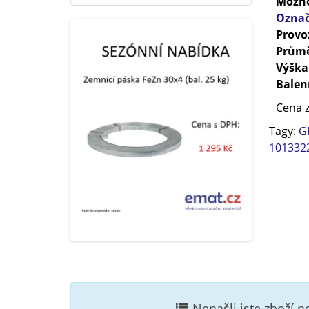
Možno
Označ
Provo
Prům
Výška
Balen
Cena z
Tagy:
G
101332
Nenašli jste zboží 