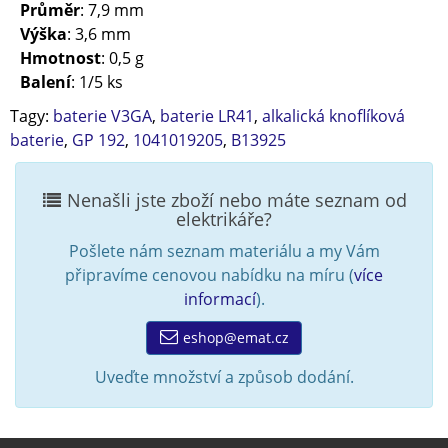
Průměr
: 7,9 mm
Výška
: 3,6 mm
Hmotnost
: 0,5 g
Balení
: 1/5 ks
Tagy:
baterie V3GA
,
baterie LR41
,
alkalická knoflíková
baterie
,
GP 192
,
1041019205
,
B13925
Nenašli jste zboží nebo máte seznam od
elektrikáře?
Pošlete nám seznam materiálu a my Vám
připravíme cenovou nabídku na míru (
více
informací
).
eshop@emat.cz
Uveďte množství a způsob dodání.