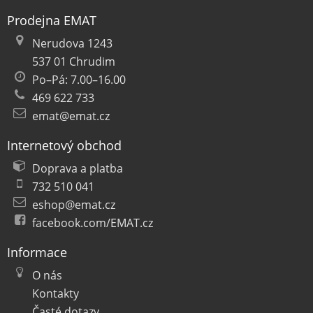
Prodejna EMAT
Nerudova 1243
537 01 Chrudim
Po–Pá: 7.00–16.00
469 622 733
emat@emat.cz
Internetový obchod
Doprava a platba
732 510 041
eshop@emat.cz
facebook.com/EMAT.cz
Informace
O nás
Kontakty
Časté dotazy