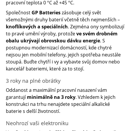
pracovní teplota 0 °C až +45 °C.
Společnost
GP Batteries
zásobuje celý svět
všemožnými druhy baterií včetně těch nejmenších –
knoflíkových a speciálních
. Zejména ony symbolizují
to pravé umění výroby, protože
ve svém drobném
obalu
ukrývají obrovskou dávku energie
. S
postupnou modernizací domácností, kde chytré
nejsou jen mobilní telefony, jejich spotřeba neustále
stoupá. Buďte chytří i vy a vybavte svůj domov nebo
kancelář bateriemi, které za to stojí.
3 roky na plné obrátky
Oddanost a maximální pracovní nasazení vám
garantují
minimálně na 3 roky
. Vzhledem k jejich
konstrukci na trhu nenajdete speciální alkalické
baterie s delší životností.
Neohrozí vaši elektroniku