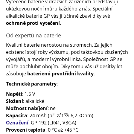
Vytečené baterie v dražších zařízeních představují
ukázkovou noční můru každého z nás. Speciální
alkalické baterie GP vás jí účinně zbaví díky své
ochraně proti vytečení
.
Od expertů na baterie
Kvalitní baterie nerostou na stromech. Za jejich
existencí stojí roky výzkumu, pod taktovkou zkušených
vývojářů, a moderní výrobní linka. Společnost GP se
může pochlubit obojím. Díky tomu vás už desítky let
zásobuje
bateriemi prvotřídní kvality
.
Technické parametry
:
Napětí
: 1,5 V
Složení
: alkalické
Možnost nabíjení
: ne
Kapacita
: 24 mAh (při zátěži 6,2 kOhm)
Označení
: GP 192 (LR41, V3GA)
Provozní teplota
: 0 °C až +45 °C